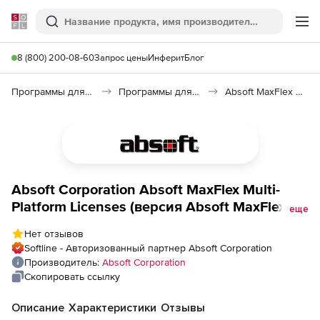
Softline
Поиск
Ме
8 (800) 200-08-60
Запрос цены
Инферит
Блог
Программы для программирования
Программы для разработки ПО
Absoft MaxFlex Multi-Platform Licenses
Absoft Corporation Absoft MaxFlex Multi-
Platform Licenses (версия Absoft MaxFlex3
еще
Multi-Platform), 5 пользователей
Нет отзывов
Softline - Авторизованный партнер Absoft Corporation
Производитель:
Absoft Corporation
Скопировать ссылку
Описание
Характеристики
Отзывы