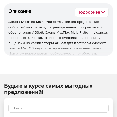
Описание
Подробнее
Absoft MaxFlex Multi-Platform Licenses
представляет
собой гибкую систему лицензирования программного
обеспечения ABSoft. Схема MaxFlex Multi-Platform Licenses
позволяет клиентам свободно смешивать и сочетать
лицензии на компиляторы ABSoft для платформ Windows,
Linux и Mac OS внутри гетерогенных локальных сетей.
При этом исключается необходимость приобретать
множество лицензий Floating Network отдельно для
каждой операционной системы.
Реализованная в MaxFlex комплексная модель оплаты
лицензий на компиляторы ABSoft для различных
Будьте в курсе самых выгодных
операционных систем предлагает значительную
экономию средств. При заказе MaxFlex Multi-Platform
предложений!
Licenses от клиента требуется выбрать платформы, на
которые он планирует устанавливать продукты ABSoft. В
любой момент действия MaxFlex клиент может поменять
используемую комбинацию лицензий. Например, у
организации есть 3 пользователя, для которых она