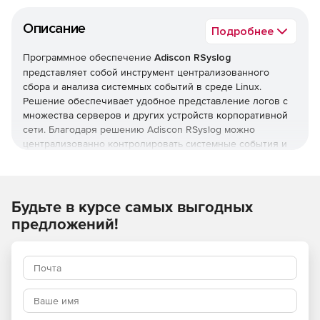
Описание
Подробнее
Программное обеспечение
Adiscon RSyslog
представляет собой инструмент централизованного
сбора и анализа системных событий в среде Linux.
Решение обеспечивает удобное представление логов с
множества серверов и других устройств корпоративной
сети. Благодаря решению Adiscon RSyslog можно
централизованно контролировать системные события и
восстанавливать данные с копии в случае сбоя системы
хранения данных сервера.
Возможности Adiscon RSyslog включают опции удаленной
Будьте в курсе самых выгодных
отправки и сбора логов. Конфигурация системного
предложений!
журнала позволяет фильтровать сообщения по входному
источнику и уровню важности (8 уровней).
Программа Adiscon RSyslog обладает web-интерфейсом
phpLogCon, который используется для визуализации,
сортировки и анализа всех данных в режиме онлайн.
Web-интерфейс phpLogCon позволяет визуализировать
данные не только из базы данных, но и данные из