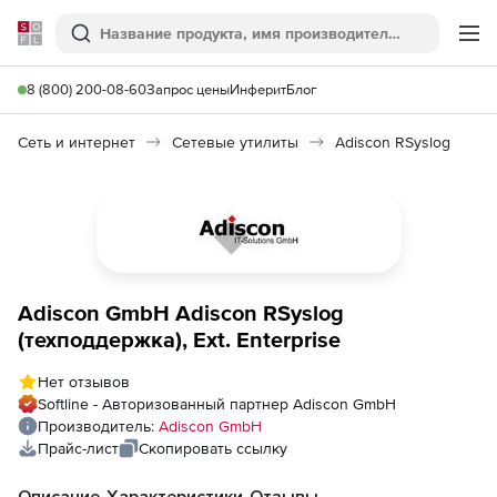
Softline
Поиск
Ме
8 (800) 200-08-60
Запрос цены
Инферит
Блог
Сеть и интернет
Сетевые утилиты
Adiscon RSyslog
Adiscon GmbH Adiscon RSyslog
(техподдержка), Ext. Enterprise
Нет отзывов
Softline - Авторизованный партнер Adiscon GmbH
Производитель:
Adiscon GmbH
Прайс-лист
Скопировать ссылку