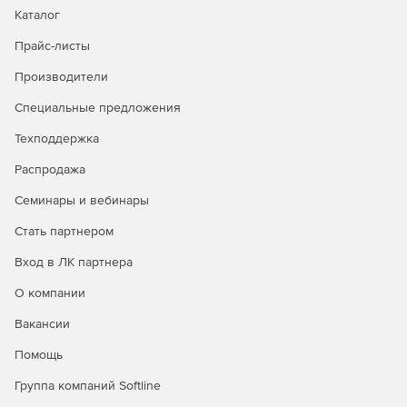
Каталог
Коррекция линз – исправление дефектов линз, таких
Прайс-листы
как нарушение геометрии, хроматические аберрации,
виньетирование и т. п.
Производители
Выгрузка в Интернет – возможность загружать
Специальные предложения
изображения на Facebook*, SmugMug и Flickr. При
Техподдержка
добавлении комментариев к снимкам эти сообщения
мгновенно отображаются в библиотеке Adobe
Распродажа
Lightroom рядом с соответствующими фотографиями.
Семинары и вебинары
Создание слайд-шоу с музыкальным сопровождением
Стать партнером
– готовые слайд-шоу легко выкладывать в общий
доступ с помощью экспорта (в том числе в высоком
Вход в ЛК партнера
разрешении).
О компании
Фотосъемка в связке с компьютером – мгновенный
Вакансии
импорт и отображения фото после фиксации картинки
камерой.
Помощь
Симуляция зернистости фотопленки – инструменты
Группа компаний Softline
позволяют легко контролировать параметры