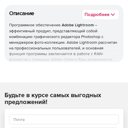
Описание
Подробнее
Программное обеспечение
Adobe Lightroom
–
эффективный продукт, представляющий собой
комбинацию графического редактора Photoshop c
менеджером фото-коллекции. Adobe Lightroom рассчитан
на профессиональных пользователей, и основная
функция программы заключается в работе с RAW-
форматом с помощью Adobe Camera Raw, возможности
которой в Lightroom были значительно расширены.
Lightroom позволяет импортировать цифровые
изображения, осуществлять обработку цифровых
изображений, создавать презентации, и осуществлять
сортировку и поиск необходимых цифровых
Будьте в курсе самых выгодных
изображений.
предложений!
PRO Edition
– это не только ваши любимые программы
для творчества, но неограниченное количество загрузок
стандартных ресурсов с сайта Adobe Stock. Воплощайте
любые идеи в жизнь используя более 200 миллионов