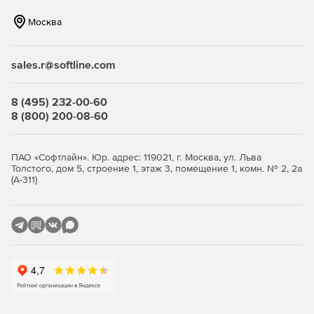
Поддержка видеофайлов DSLR – взаимодействие с
большинством цифровых камер SLR позволяет легко
Москва
контролировать и организовывать статичные
фотографии и видео.
sales.r@softline.com
Добавление водяных знаков – встраивание логотипа
(текстовых или графических водяных знаков) в
8 (495) 232-00-60
изображение, регулировка размера, позиции и
8 (800) 200-08-60
прозрачности.
Быстрый импорт изображений – интерфейс импорта
ПАО «Софтлайн». Юр. адрес: 119021, г. Москва, ул. Льва
прост в навигации, содержит понятные визуальные
Толстого, дом 5, строение 1, этаж 3, помещение 1, комн. № 2, 2а
индикаторы того, где и как будут расположены
(А-311)
фотографии после импорта.
Коррекция перспективы – возможность
недеструктивного исправления перспективы
картинки.
Гибкие настройки печати – инструменты позволяют
перетаскивать одно изображение или несколько
снимков на страницу, а затем изменять их
расположение и размер.