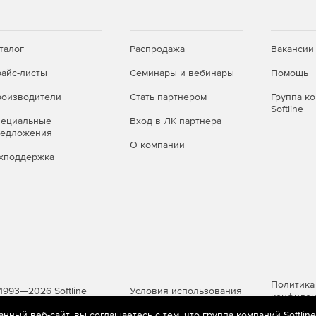
ая база данных.
талог
Распродажа
Вакансии
лов.
айс-листы
Семинары и вебинары
Помощь
оизводители
Стать партнером
Группа к
 подсетям.
Softline
пециальные
Вход в ЛК партнера
редложения
и добавлен экспорт в PDF.
О компании
хподдержка
тановки на этапе импорта лог файлов.
Политика
Условия использования
1993—2026 Softline
конфиден
ный веб-сайт, вы соглашаетесь с тем, что группа компаний Softlin