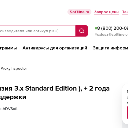
Softline.ru
Запрос цены
Те
8 (800) 200-0
Поиск
sales.r@softline.
ограммы
Антивирусы для организаций
Защита информ
 ProxyInspector
ия 3.x Standard Edition ), + 2 года
оддержки
р ADVSoft