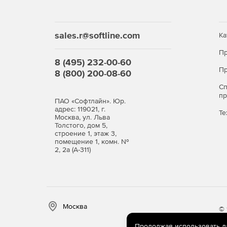
Полностью переработанный интерфейс.
Новая, более быстрая и стабильная, локальн
sales.r@softline.com
Ка
Полностью переработана обработка протоко
Пр
8 (495) 232-00-60
Пр
8 (800) 200-08-60
Добавлена возможность создавать отчеты по
С
п
Доработан экспорт отчетов в Microsoft Excel 
ПАО «Софтлайн». Юр.
адрес: 119021, г.
Те
Москва, ул. Льва
Расширенные возможности фильтрации и подс
Толстого, дом 5,
строение 1, этаж 3,
Поддержка Squid.
помещение 1, комн. №
2, 2а (А-311)
Предпросмотр отчетов перед печатью.
Добавлен отчет по дню месяца.
Москва
Добавлен отчет по типу контента.
© 
Продолжая использовать дан