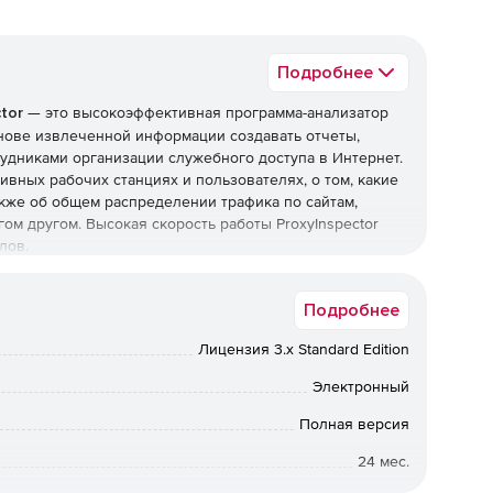
Подробнее
tor
— это высокоэффективная программа-анализатор
нове извлеченной информации создавать отчеты,
дниками организации служебного доступа в Интернет.
вных рабочих станциях и пользователях, о том, какие
акже об общем распределении трафика по сайтам,
ом другом. Высокая скорость работы ProxyInspector
лов.
Подробнее
ти
Лицензия 3.x Standard Edition
Электронный
Полная версия
ю печати
24 мес.