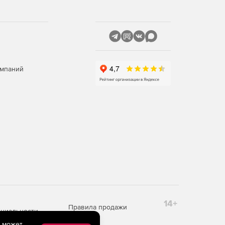
омпаний
14+
Правила продажи
циальности
e может