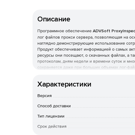
Описание
Программное обеспечение
ADVSoft ProxyInspec
лог файлов прокси сервера, позволяющая на ос
наглядно демонстрирующие использование сотру
Продукт обеспечивает информацией о самых акти
ресурсы они посещают, о скачанных файлах, а т
протоколам, дням недели и времени суток и мног
сохраняется даже при больших объемах лог-фай
Ключевые возможности ProxyInspector 3.х:
Характеристики
Работа на любом компьютере в локальной се
Версия
Широкий выбор отчетов
Способ доставки
Высокая скорость работы
Тип лицензии
Встроенный браузер отчетов с возможность
Срок действия