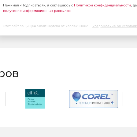
Нажимая «Подписаться», я соглашаюсь с
Политикой конфиденциальности
, д
получение информационных рассылок
.
Этот сайт защищен SmartCaptcha от Yandex Cloud -
Уведомление об условия
еров
годняшний день программное решение для анализа
т. ProxyInspector 3.0 включает 1 год бесплатных
 упраздняется лицензирование по количеству
pector 3.0