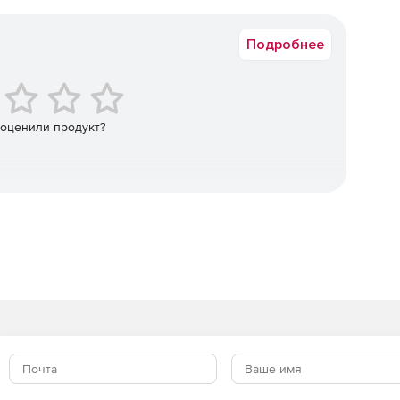
а в электронном виде. Срок доставки: от 1 рабочего дня.
Excel и PDF
Подробнее
ов и создания отчетов
 оценили продукт?
teway