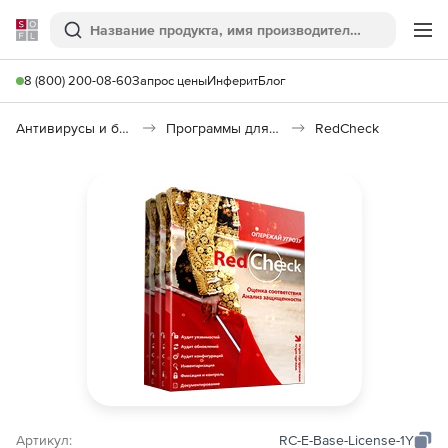
Softline
Поиск
Ме
8 (800) 200-08-60
Запрос цены
Инферит
Блог
Антивирусы и безопасность
Программы для защиты информации
RedCheck
Артикул:
RC-E-Base-License-1Y