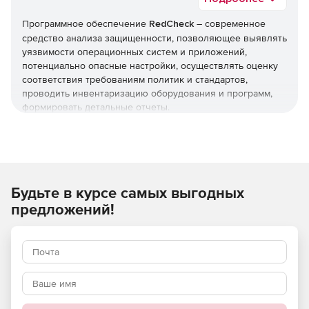
Программное обеспечение
RedCheck
– современное
средство анализа защищенности, позволяющее выявлять
уязвимости операционных систем и приложений,
потенциально опасные настройки, осуществлять оценку
соответствия требованиям политик и стандартов,
проводить инвентаризацию оборудования и программ,
формировать детальные отчеты.
Программное обеспечение RedCheck использует
передовые технологии SCAP для решения широкого
спектра задач: от поиска уязвимостей до оценки
соответствия отечественным и международным
Будьте в курсе самых выгодных
стандартам безопасности. Программа RedCheck
позволяет реализовать ряд мер, обязательных для
предложений!
информационных систем персональных данных (ИСПДн),
государственных информационных систем (ГИС) и
автоматизированных систем, обрабатывающих
конфиденциальную информацию.
RedCheck позволяет повысить эффективность
деятельности служб безопасности и IT-подразделений,