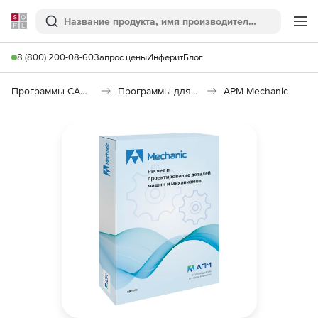
Softline
Поиск
Ме
8 (800) 200-08-60
Запрос цены
Инферит
Блог
Программы САПР и ГИС
Программы для машиностроения
APM Mechanic