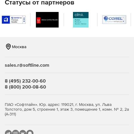
Статусы от партнеров
последовательных страниц, которые при извлечении
сформируют единый документ. Страницы могут быть
любого размера и находиться в любом документе.
Закладки первого уровня. Каждая секция закладок
первого уровня в оригинальном документе
становится новым документом.
Москва
Размеры файлов. Оригинальный документ
разделяется на один или более документов на
sales.r@softline.com
основе задаваемого пользователем максимального
размера страниц или объема выводимого файла.
8 (495) 232-00-60
8 (800) 200-08-60
Простая интеграция:
Отсутствие ограничений на количество
ПАО «Софтлайн». Юр. адрес: 119021, г. Москва, ул. Льва
одновременных пользователей и подключений.
Толстого, дом 5, строение 1, этаж 3, помещение 1, комн. № 2, 2а
(А-311)
Отсутствие ограничений на количество
одновременно обрабатываемых документов.