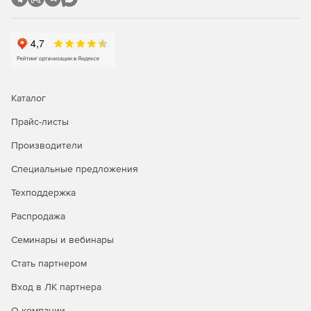
Отсутствие ограничений на количество потоков.
Вызов из любого языка сценариев или
программирования, включая (но не ограничиваясь)
Perl, PHP, Java, C++, ASP & .Net, Visual Basic, Cold Fusion
и Lotus Notes.
Каталог
Возможность готовой интеграции с другими
Прайс-листы
решениями Appligent или сторонними продуктами в
качестве части общей системы документооборота в
Производители
формате PDF.
Специальные предложения
Поддержка PDF 1.2 и выше.
Техподдержка
Распродажа
Семинары и вебинары
Стать партнером
Вход в ЛК партнера
О компании