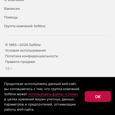
Вакансии
Помощь
Группа компаний Softline
© 1993—2026 Softline
Условия использования
Политика конфиденциальности
Правила продажи
14+
Продолжая использовать данный веб-сайт,
На информационном ресурсе store.softline.ru применяются
вы соглашаетесь с тем, что группа компаний
рекомендательные технологии
(информационные технологии
Softline может
использовать файлы «cookie»
предоставления информации на основе сбора,
OK
в целях хранения ваших учетных данных,
систематизации и анализа сведений, относящихся к
предпочтениям пользователей сети «Интернет»,
параметров и предпочтений, оптимизации
находящихся на территории Российской Федерации)
работы веб-сайта.