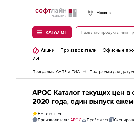
Softline
Москва
КАТАЛОГ
Акции
Производители
Офисные пр
ИИ
Программы САПР и ГИС
Программы для докум
АРОС Каталог текущих цен в с
2020 года, один выпуск ежем
Забайкальский край 2-е и п
Нет отзывов
Производитель:
АРОС
Прайс-лист
Скопирова