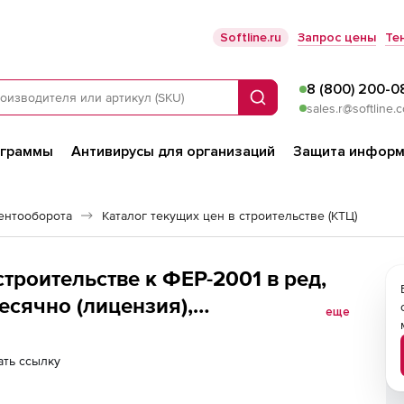
Softline.ru
Запрос цены
Те
8 (800) 200-0
Поиск
sales.r@softline.
ограммы
Антивирусы для организаций
Защита информ
ентооборота
Каталог текущих цен в строительстве (КТЦ)
троительстве к ФЕР-2001 в ред,
есячно (лицензия),
еще
оследующие рабочие места
ть ссылку