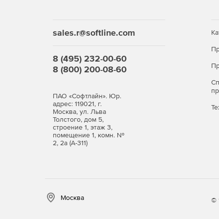
sales.r@softline.com
Ка
Пр
8 (495) 232-00-60
Пр
8 (800) 200-08-60
С
п
ПАО «Софтлайн». Юр.
адрес: 119021, г.
Те
Москва, ул. Льва
Толстого, дом 5,
строение 1, этаж 3,
помещение 1, комн. №
2, 2а (А-311)
Москва
© 