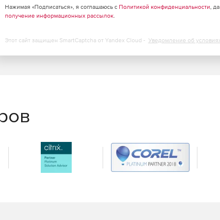
Нажимая «Подписаться», я соглашаюсь с
Политикой конфиденциальности
, д
получение информационных рассылок
.
Этот сайт защищен SmartCaptcha от Yandex Cloud -
Уведомление об условия
еров