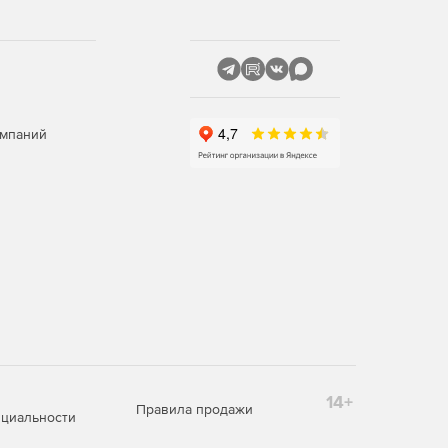
омпаний
14+
Правила продажи
циальности