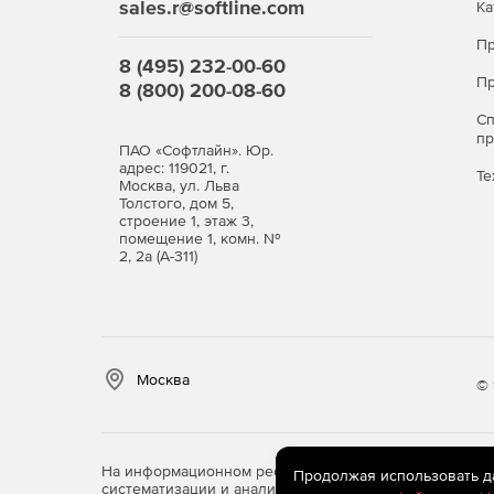
sales.r@softline.com
Ка
Пр
8 (495) 232-00-60
Пр
8 (800) 200-08-60
С
п
ПАО «Софтлайн». Юр.
адрес: 119021, г.
Те
Москва, ул. Льва
Толстого, дом 5,
строение 1, этаж 3,
помещение 1, комн. №
2, 2а (А-311)
Москва
© 
На информационном ресурсе store.softline.ru примен
Продолжая использовать дан
систематизации и анализа сведений, относящихся к 