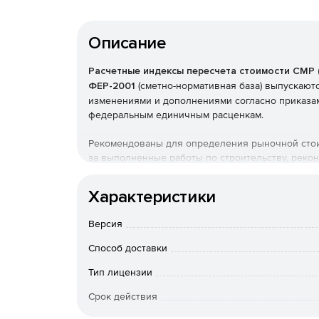
Описание
Расчетные индексы пересчета стоимости СМР 
ФЕР-2001
(сметно-нормативная база) выпускаютс
изменениями и дополнениями согласно приказа
федеральным единичным расценкам.
Рекомендованы для определения рыночной стоим
за выполненные работы по строительству, рекон
расценкам, стоимости всех материалов по ФССЦ
Характеристики
Могут использоваться при составлении сметной
решению заказчика строительства.
Версия
Способ доставки
Тип лицензии
Срок действия