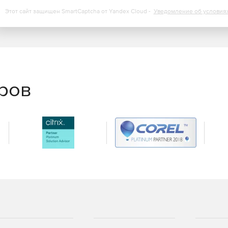
Этот сайт защищен SmartCaptcha от Yandex Cloud -
Уведомление об условия
еров