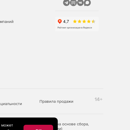
омпаний
14+
Правила продажи
циальности
редоставления информации на основе сбора,
e может
рритории Российской Федерации)