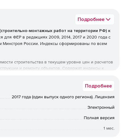
Подробнее
(строительно-монтажных работ на территории РФ) к
я для ФЕР в редакциях 2009, 2014, 2017 и 2020 года с
м Минстроя России. Индексы сформированы по всем
ости строительства в текущем уровне цен и расчетов
струкции и ремонту объектов. Содержат индексы к
 и стоимости машин и механизмов по ФЭСМ.
Подробнее
 документации и осуществлении взаиморасчетов по
2017 года (один выпуск одного региона). Лицензия
Электронный
Полная версия
1 мес.