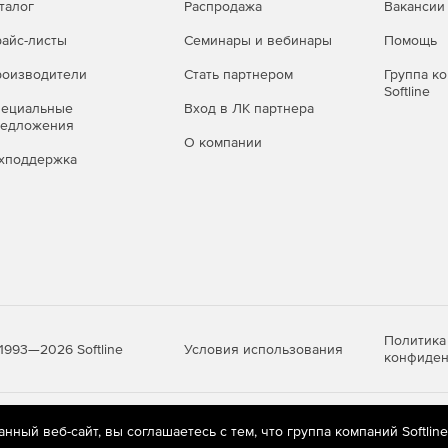
талог
Распродажа
Вакансии
айс-листы
Семинары и вебинары
Помощь
оизводители
Стать партнером
Группа к
Softline
пециальные
Вход в ЛК партнера
редложения
О компании
хподдержка
Политика
Условия использования
1993—2026 Softline
конфиден
яются
рекомендательные технологии
(информационные технологии п
ный веб-сайт, вы соглашаетесь с тем, что группа компаний Softlin
предпочтениям пользователей сети «Интернет», находящихся на те