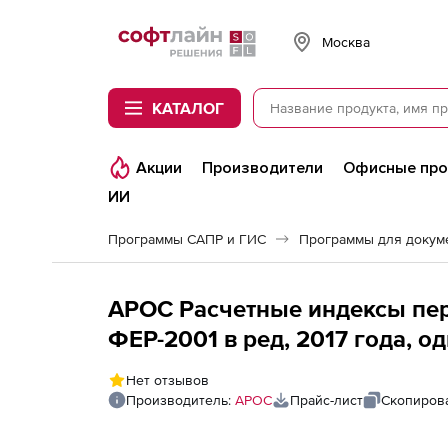
Softline
Москва
КАТАЛОГ
Акции
Производители
Офисные пр
ИИ
Программы САПР и ГИС
Программы для докум
АРОС Расчетные индексы пер
ФЕР-2001 в ред, 2017 года, о
(лицензия), Оренбургская обл
Нет отзывов
последующие рабочие места
Производитель:
АРОС
Прайс-лист
Скопирова