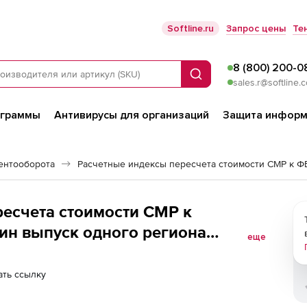
Softline.ru
Запрос цены
Те
8 (800) 200-0
Поиск
sales.r@softline.
ограммы
Антивирусы для организаций
Защита информ
ентооборота
есчета стоимости СМР к
дин выпуск одного региона
еще
асть за 1 месяц 2-е и
ть ссылку