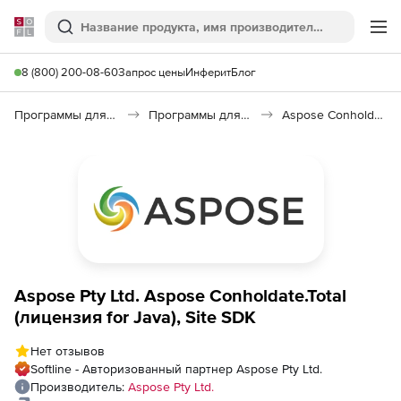
Softline
Поиск
Ме
8 (800) 200-08-60
Запрос цены
Инферит
Блог
Программы для программирования
Программы для разработки ПО
Aspose Conholdate.Total
Aspose Pty Ltd. Aspose Conholdate.Total
(лицензия for Java), Site SDK
Нет отзывов
Softline - Авторизованный партнер Aspose Pty Ltd.
Производитель:
Aspose Pty Ltd.