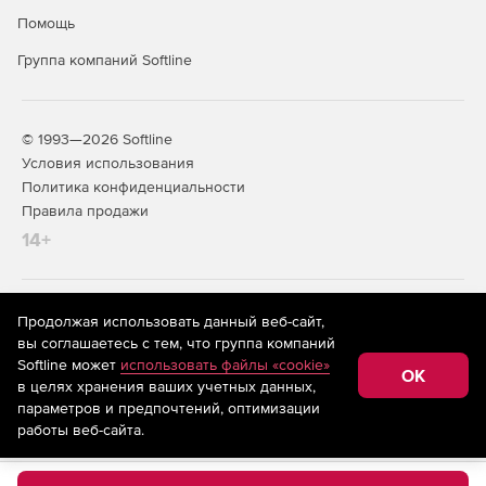
Помощь
Группа компаний Softline
© 1993—2026 Softline
Условия использования
Политика конфиденциальности
Правила продажи
14+
На информационном ресурсе store.softline.ru применяются
Продолжая использовать данный веб-сайт,
рекомендательные технологии
(информационные технологии
вы соглашаетесь с тем, что группа компаний
предоставления информации на основе сбора,
Softline может
использовать файлы «cookie»
систематизации и анализа сведений, относящихся к
OK
в целях хранения ваших учетных данных,
предпочтениям пользователей сети «Интернет»,
находящихся на территории Российской Федерации)
параметров и предпочтений, оптимизации
работы веб-сайта.