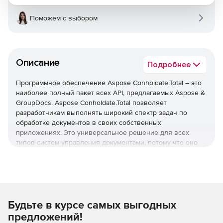
Поможем с выбором
Описание
Подробнее
Программное обеспечение Aspose Conholdate.Total – это
наиболее полный пакет всех API, предлагаемых Aspose &
GroupDocs. Aspose Conholdate.Total позволяет
разработчикам выполнять широкий спектр задач по
обработке документов в своих собственных
приложениях. Это универсальное решение для всех
типов систем управления документами, потому что оно
предлагает возможность создавать, редактировать,
печатать, просматривать, комментировать, сравнивать,
подписывать, автоматизировать, искать и
преобразовывать широкий спектр популярных форматов
документов. Решение представлено для платформ .NET и
Java.
Будьте в курсе самых выгодных
предложений!