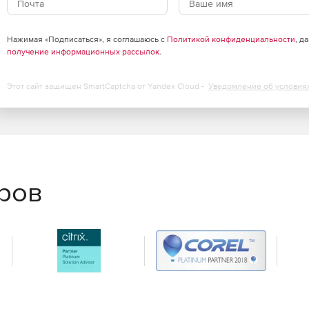
Нажимая «Подписаться», я соглашаюсь с
Политикой конфиденциальности
, д
получение информационных рассылок
.
Этот сайт защищен SmartCaptcha от Yandex Cloud -
Уведомление об условия
еров