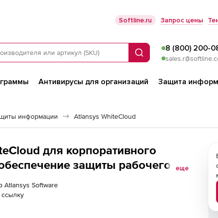
Softline.ru
Запрос цены
Те
8 (800) 200-0
Поиск
sales.r@softline.
ограммы
Антивирусы для организаций
Защита информ
ащиты информации
Atlansys WhiteCloud
hiteCloud для корпоративного
 обеспечение защиты рабочего
еще
есяцев 1 - 10000 лицензий
 Atlansys Software
 ссылку