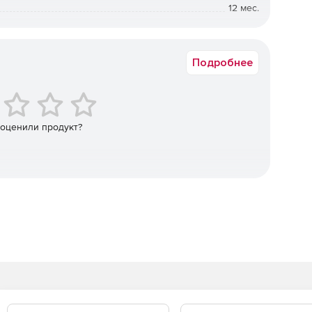
12 мес.
Коммерческая
в год.
Подробнее
 оценили продукт?
любого устройства и из любого места к своим данным.
ия и доступный интерфейс. Клиенту не требуются
ания программы или доступа к сервису «Личный
 кабинет» через Интернет, который позволяет
й план, наличие доступного дискового пространства и