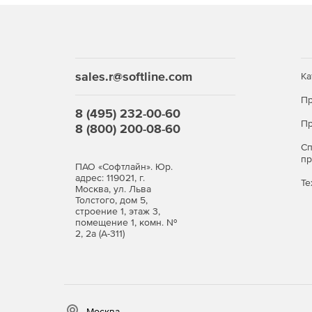
sales.r@softline.com
Ка
Пр
8 (495) 232-00-60
Пр
8 (800) 200-08-60
С
п
ПАО «Софтлайн». Юр.
адрес: 119021, г.
Те
Москва, ул. Льва
Толстого, дом 5,
строение 1, этаж 3,
помещение 1, комн. №
2, 2а (А-311)
Москва