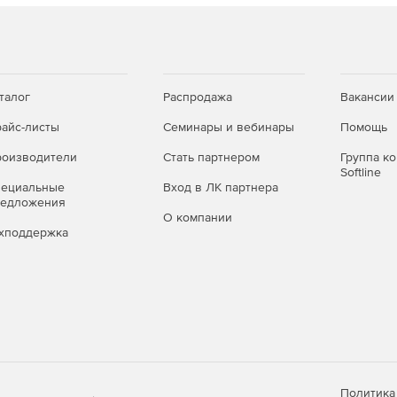
талог
Распродажа
Вакансии
айс-листы
Семинары и вебинары
Помощь
оизводители
Стать партнером
Группа к
Softline
пециальные
Вход в ЛК партнера
редложения
О компании
хподдержка
Политика