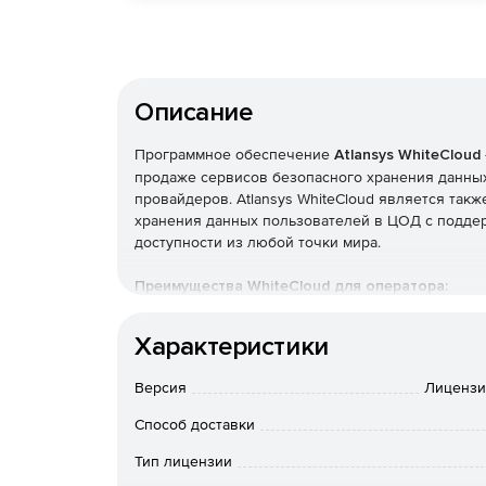
Описание
Программное обеспечение
Atlansys WhiteCloud
продаже сервисов безопасного хранения данны
провайдеров. Atlansys WhiteCloud является так
хранения данных пользователей в ЦОД с подде
доступности из любой точки мира.
Преимущества WhiteCloud для оператора:
Новый сервис – развитие бизнеса и увеличе
Характеристики
Новые возможности - неограниченное колич
Версия
Лицензи
Способ доставки
Быстрая инсталляция – экономия времени и 
Тип лицензии
Единая система управления и тарификации.