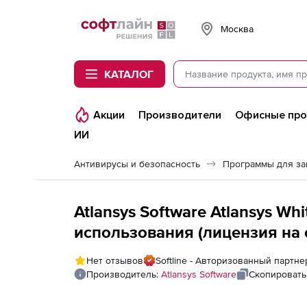
Softline
Москва
КАТАЛОГ
Акции
Производители
Офисные пр
ИИ
Антивирусы и безопасность
Программы для з
Atlansys Software Atlansys W
использования (лицензия на
места пользователя), на 12 м
Нет отзывов
Softline - Авторизованный партнер
Производитель:
Atlansys Software
Скопировать