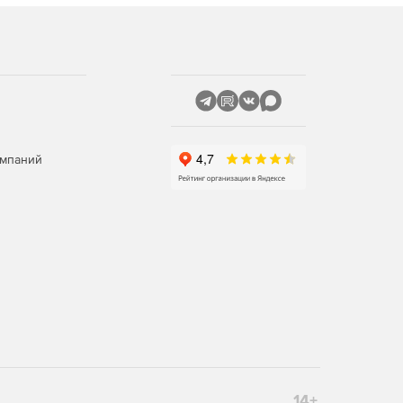
омпаний
14+