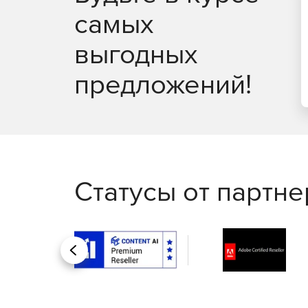
самых
Поддержка ПО разработчиком 7х24х365
выгодных
предложений!
Статусы от партн
Назад