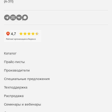
(А-311)
Возможность использования POP3- и IMAP-клиентов,
таких как Mozilla Thunderbird или Apple Mail.
Беспроводная синхронизация
Синхронизация электронной почты, контактов,
календарей и задач за счет поддержки Exchange
ActiveSync.
Каталог
Получение мгновенного доступа к релевантным
данным – электронным сообщениям, контактам и
Прайс-листы
календарям через устройства BlackBerry и клиентов
AstraSync и NotifySync.
Производители
Специальные предложения
Безопасность
Техподдержка
Почтовый сервер Axigen гарантирует защищенный
Распродажа
прием, передачу и доставку электронной почты.
Семинары и вебинары
Защита конфиденциальных данных средствами