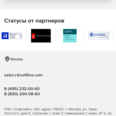
Отправка автоответа на сообщения и события в
календаре при отсутствии сотрудника в офисе.
Статусы от партнеров
Локальный и удаленный доступ
Коммуникация через Microsoft Outlook при
одновременном доступе к функциям совместной
работы и календарного планирования в Axigen.
Использование горячих клавиш и клавиатуры для
Москва
навигации, опции drag-and-drop, папок, фильтров,
«черных» и «белых» списков и многого другого.
sales.r@softline.com
Использование интерфейса WebMail для мобильных
устройств с целью удаленного просмотра сообщений
почты и т. д.
8 (495) 232-00-60
8 (800) 200-08-60
Получение мгновенного доступа к релевантным
данным – электронным сообщениям, контактам и
календарям через WebMail.
ПАО «Софтлайн». Юр. адрес: 119021, г. Москва, ул. Льва
Толстого, дом 5, строение 1, этаж 3, помещение 1, комн. № 2, 2а