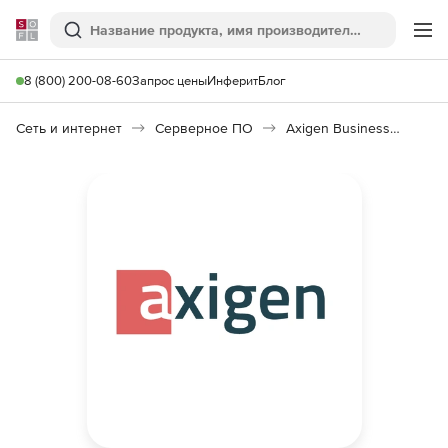
Softline
Поиск
Ме
8 (800) 200-08-60
Запрос цены
Инферит
Блог
Сеть и интернет
Серверное ПО
Axigen Business Messaging 10.0