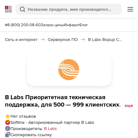
Softline
Поиск
Ме
8 (800) 200-08-60
Запрос цены
Инферит
Блог
Сеть и интернет
Серверное ПО
B Labs Bopup Communication Server
B Labs Приоритетная техническая
поддержка, для 500 — 999 клиентских
еще
лицензий
Нет отзывов
Softline - Авторизованный партнер B Labs
Производитель:
B Labs
Скопировать ссылку