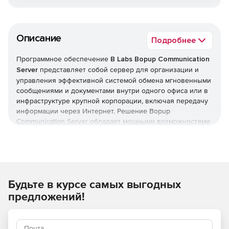
Описание
Подробнее
Программное обеспечение
B Labs Bopup Communication
Server
представляет собой сервер для организации и
управления эффективной системой обмена мгновенными
сообщениями и документами внутри одного офиса или в
инфраструктуре крупной корпорации, включая передачу
информации через Интернет. Решение Bopup
Communication Server обладает мощными возможностями
для контроля всей системы обмена сообщениями и
отвечает большинству требований, предъявляемых к
системам такого класса.
Используя программный пакет Bopup Communication
Будьте в курсе самых выгодных
Server можно быстро объединить сотрудников из других
офисов и подразделений в единую систему обмена
предложений!
файлами с возможностью передачи важных документов и
приоритетных сообщений, поддержкой гиперссылок и
графических эмоций, а также форматирования текста