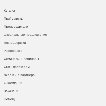
рабочем столе до тех пор, пока пользователь не
нажмет кнопку «Подтвердить».
Каталог
Возможность автоматической рассылки
Прайс-листы
запланированных уведомлений с сервера в
Производители
указанное время или с определенной регулярностью.
Специальные предложения
Программой могут пользоваться одновременно
несколько сотрудников благодаря полной поддержке
Техподдержка
сред Terminal Server, Citrix и Fast User Switching при
Распродажа
работе с системой Windows.
Семинары и вебинары
Шифрование всех передаваемых сообщений и
файлов с помощью мощных криптоалгоритмов
Стать партнером
обеспечивает безопасный и защищенный обмен
информацией через Интернет.
Вход в ЛК партнера
О компании
Вакансии
Помощь