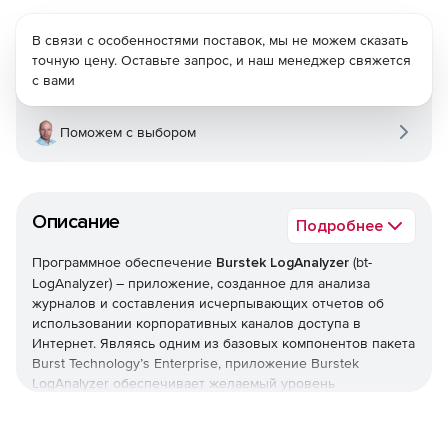
В связи с особенностями поставок, мы не можем сказать
точную цену. Оставьте запрос, и наш менеджер свяжется
с вами
Поможем с выбором
Описание
Подробнее
Программное обеспечение
Burstek LogAnalyzer
(bt-
LogAnalyzer) – приложение, созданное для анализа
журналов и составления исчерпывающих отчетов об
использовании корпоративных каналов доступа в
Интернет. Являясь одним из базовых компонентов пакета
Burst Technology’s Enterprise, приложение Burstek
LogAnalyzer обеспечивает желаемый уровень
безопасности и предлагает аналитические инструменты,
которые позволят принимать обоснованные решения,
связанные с развертыванием, эксплуатацией и защитой