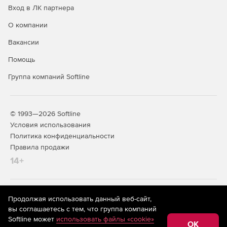
Вход в ЛК партнера
совместимых с конкретной платформой.
О компании
Burstek LogAnalyzer предоставляет возможность
генерирования подробных отчетов на уровне всего
Вакансии
преприятия, подразделения, организационной единицы
Помощь
или отдельного пользователя:
Группа компаний Softline
Итоговый отчет о работе предприятия.
Итоговый отчет для руководства.
© 1993—2026 Softline
Отчет по результатам анализа риска.
Условия использования
Политика конфиденциальности
Отчет по результатам аудита пользователей.
Правила продажи
14+
Итоговый отчет о юридической ответственности.
На информационном ресурсе store.softline.ru применяются
Продолжая использовать данный веб-сайт,
рекомендательные технологии
(информационные технологии
вы соглашаетесь с тем, что группа компаний
предоставления информации на основе сбора,
Softline может
использовать файлы «cookie»
систематизации и анализа сведений, относящихся к
OK