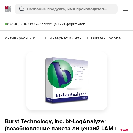
Softline
Поиск
Ме
8 (800) 200-08-60
Запрос цены
Инферит
Блог
Антивирусы и безопасность
Интернет и Сеть
Burstek LogAnalyzer
Burst Technology, Inc. bt-LogAnalyzer
(возобновление пакета лицензий LAM на 1
еще