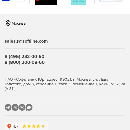
конструкций и исследуемых режимов.
CADFLO имеет богатый инструментарий для
выполнения теплового и мультифизичного анализа
Москва
электронных компонентов, печатных плат и
электронных и электротехнических устройств и
систем.
sales.r@softline.com
CADFLO позволяет проводить 1D‑3D косимуляцию
совместно с продуктами одномерного системного
8 (495) 232-00-60
анализа FloMaster и Amesim.
8 (800) 200-08-60
CADFLO позволяет задействовать для параллельных
вычислений неограниченное число ядер процессора
ПАО «Софтлайн». Юр. адрес: 119021, г. Москва, ул. Льва
на рабочей станции и на одном узле вычислительного
Толстого, дом 5, строение 1, этаж 3, помещение 1, комн. № 2, 2а
кластера.
(А-311)