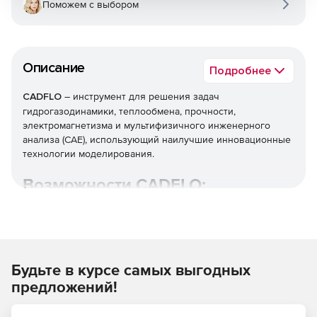
Поможем с выбором
Описание
Подробнее
CADFLO
– инструмент для решения задач
гидрогазодинамики, теплообмена, прочности,
электромагнетизма и мультифизичного инженерного
анализа (CAE), использующий наилучшие инновационные
технологии моделирования.
Возможности СADFLO:
Интеграция с CAD и MCAD системами, что позволяет
инженеру проводить расчеты, используя
геометрические 3D-модели, построенные в
отечественных и зарубежных САПР.
Будьте в курсе самых выгодных
Автоматическое построение КЭ сетки CADFLO
предложений!
позволяет создавать сетку для твердотельных и
жидкостных подобластей. Инженер имеет полный