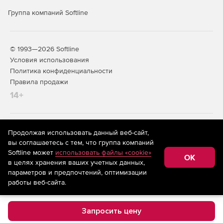
Группа компаний Softline
© 1993—2026 Softline
Условия использования
Политика конфиденциальности
Правила продажи
14+
На информационном ресурсе store.softline.ru применяются
Продолжая использовать данный веб-сайт,
рекомендательные технологии
(информационные технологии
вы соглашаетесь с тем, что группа компаний
предоставления информации на основе сбора,
Softline может
использовать файлы «cookie»
систематизации и анализа сведений, относящихся к
OK
в целях хранения ваших учетных данных,
предпочтениям пользователей сети «Интернет»,
находящихся на территории Российской Федерации)
параметров и предпочтений, оптимизации
работы веб-сайта.
Запросить цену