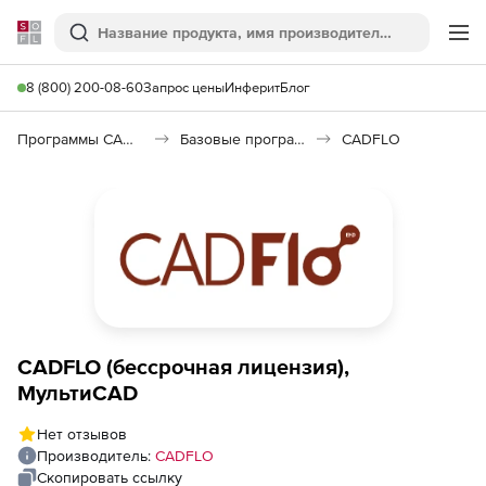
Softline
Поиск
Ме
8 (800) 200-08-60
Запрос цены
Инферит
Блог
Программы САПР и ГИС
Базовые программы
CADFLO
CADFLO (бессрочная лицензия),
МультиCAD
Нет отзывов
Производитель:
CADFLO
Скопировать ссылку