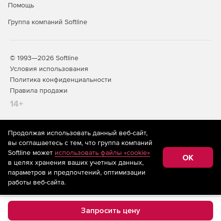
Помощь
Группа компаний Softline
© 1993—2026 Softline
Условия использования
Политика конфиденциальности
Правила продажи
14+
Продолжая использовать данный веб-сайт,
На информационном ресурсе store.softline.ru применяются
вы соглашаетесь с тем, что группа компаний
рекомендательные технологии
(информационные технологии
Softline может
использовать файлы «cookie»
предоставления информации на основе сбора,
OK
в целях хранения ваших учетных данных,
систематизации и анализа сведений, относящихся к
предпочтениям пользователей сети «Интернет»,
параметров и предпочтений, оптимизации
находящихся на территории Российской Федерации)
работы веб-сайта.
Запросить цену