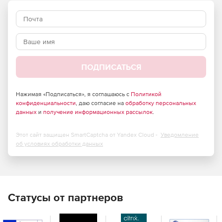
Edge Server – брандмауэр электронной почты.
MIMEsweeper предлагает гибкую систему управления
политикой безопасности и содержит мастера для
создания и развертывания.
ПОДПИСАТЬСЯ
Надстройка EXCHANGEmanager позволяет проверять
внутренний трафик.
Нажимая «Подписаться», я соглашаюсь с
Политикой
конфиденциальности
, даю согласие на
обработку персональных
MIMEsweeper позволяет настраивать и управлять
данных
и
получение информационных рассылок
.
всеми шлюзами электронной почты с помощью
центральной консоли.
Этот сайт защищен SmartCaptcha от Yandex Cloud -
Уведомление
об условиях обработки данных
MIMEsweeper поддерживает TLS для шифрования
важных писем.
Статусы от партнеров