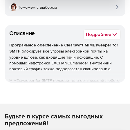
Поможем с выбором
Описание
Подробнее
Программное обеспечение Clearswift MIMEsweeper for
SMTP
блокирует все угрозы электронной почты на
уровне шлюза, как входящие так и исходящие. С
помощью надстройки EXCHANGEmanager внутренний
почтовый трафик также подвергается сканированию.
MIMEsweeper for SMTP подходит для организаций любого
размера и предоставляет всестороннюю
централизованную защиту.
Технология MIMEsweeper for
SMTP
Будьте в курсе самых выгодных
предложений!
Движок MIMEsweeper тщательно проверяет все
содержимое почты и обнаруживает глубокие угрозы.