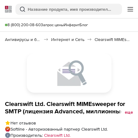
Softline
Поиск
Ме
8 (800) 200-08-60
Запрос цены
Инферит
Блог
Антивирусы и безопасность
Интернет и Сеть
Clearswift MIMEsweeper for SMTP
Clearswift Ltd. Clearswift MIMEsweeper for
SMTP (лицензия Advanced, миллионные
еще
цены ), 2250 пользователей
Нет отзывов
Softline - Авторизованный партнер Clearswift Ltd.
Производитель:
Clearswift Ltd.