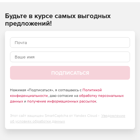
использует интеллектуальные снимки Nutanix для
быстрого восстановления и хранения резервных копий и
гарантируетсоответствие SLO
.
Будьте в курсе самых выгодных
предложений!
ПОДПИСАТЬСЯ
Нажимая «Подписаться», я соглашаюсь с
Политикой
конфиденциальности
, даю согласие на
обработку персональных
данных
и
получение информационных рассылок
.
Этот сайт защищен SmartCaptcha от Yandex Cloud -
Уведомление
об условиях обработки данных