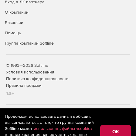
Вход в ЛК партнера
О компании
Вакансии
Помощь
Группа компаний Softline
© 1993—2026 Softline
Условия использования
Политика конфиденциальности
Правила продажи
14+
На информационном ресурсе store.softline.ru применяются
Продолжая использовать данный веб-сайт,
рекомендательные технологии
(информационные технологии
вы соглашаетесь с тем, что группа компаний
предоставления информации на основе сбора,
Softline может
использовать файлы «cookie»
систематизации и анализа сведений, относящихся к
OK
в целях хранения ваших учетных данных,
предпочтениям пользователей сети «Интернет»,