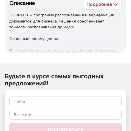
Описание
Подробнее
CORRECT
– программа распознавания и верификации
документов для бизнеса. Решение обеспечивает
точность распознавания до 99,9%.
Основные преимущества:
Разделение задач между сотрудниками. Поддержка
многоролевого процесса автоматизированного ввода
документов.
Параллельное распознавание документов, что
Будьте в курсе самых выгодных
позволяет самостоятельно регулировать скорость
предложений!
распознавания
Работа с исключениями: неотфактуровка,
комплектность, разные данные (номенклатура, цены,
кол-во и пр.), дубли, оригиналы/копии и т. д. всего> 40.
Автоматизация и аутсорсинг: сканирование,
распознавание, верификация, устранение
ПОДПИСАТЬСЯ