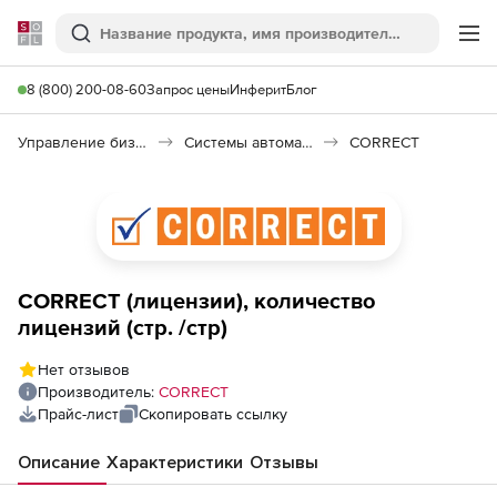
Softline
Поиск
Ме
8 (800) 200-08-60
Запрос цены
Инферит
Блог
Управление бизнесом, CRM/ERP
Системы автоматизации
CORRECT
CORRECT (лицензии), количество
лицензий (стр. /стр)
Нет отзывов
Производитель:
CORRECT
Прайс-лист
Скопировать ссылку
Описание
Характеристики
Отзывы