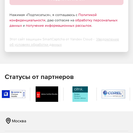
несоответствий, архивное хранение.
Обработка всех типов документов: первичные
Нажимая «Подписаться», я соглашаюсь с
Политикой
бухгалтерские, кадровые, документы кредитного
конфиденциальности
, даю согласие на
обработку персональных
досье, нетиповые документы,
данных
и
получение информационных рассылок
.
слабоструктурированные документы.
Этот сайт защищен SmartCaptcha от Yandex Cloud -
Уведомление
Возможность подключать любые локальные
об условиях обработки данных
справочники заказчика для проверки соответствий
Статусы от партнеров
Москва