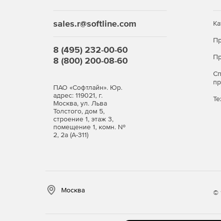
В CSoft TechnologiCS можно вносить детальную
например, фактические режимы выполнения тех 
sales.r@softline.com
Ка
измерений, информацию о возникновении брака 
Пр
8 (495) 232-00-60
Пр
8 (800) 200-08-60
С
п
ПАО «Софтлайн». Юр.
адрес: 119021, г.
Те
Москва, ул. Льва
Толстого, дом 5,
строение 1, этаж 3,
помещение 1, комн. №
2, 2а (А-311)
Москва
© 