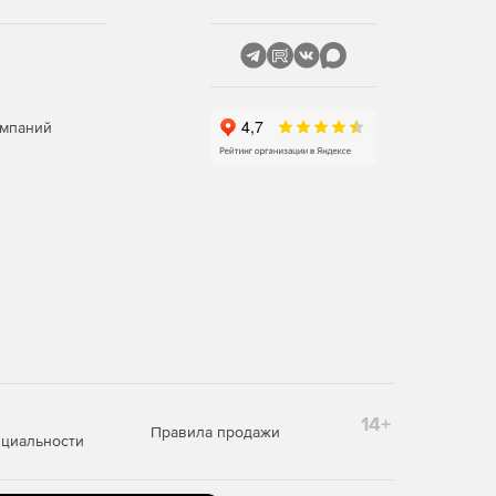
омпаний
14+
Правила продажи
циальности