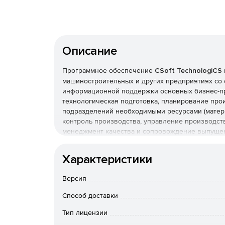
Описание
Программное обеспечение
CSoft TechnologiCS
машиностроительных и других предприятиях со
информационной поддержки основных бизнес-про
технологическая подготовка, планирование про
подразделений необходимыми ресурсами (материа
контроль производства, управление производст
менеджмент качества и сопровождение выпуще
CSoft TechnologiCS дает различным службам зав
Характеристики
программой и с физически единой базой данных.
оперативность и согласованность действий на вс
Версия
заказчику.
Способ доставки
Стандартизация, управление нормативно-спр
Тип лицензии
Все пользователи системы работают с физическ