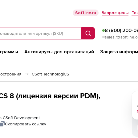
Softline.ru
Запрос цены
Те
8 (800) 200-0
Поиск
sales.r@softline.
ограммы
Антивирусы для организаций
Защита информ
остроения
CSoft TechnologiCS
CS 8 (лицензия версии PDM),
р CSoft Development
Скопировать ссылку