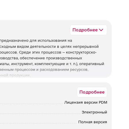
Подробнее
предназначено для использования на
 сходным видом деятельности в целях непрерывной
цессов. Среди этих процессов – конструкторско-
изводства, обеспечение производственных
лы, инструмент, комплектующие и т. п.), оперативный
венным процессом и расходованием ресурсов,
нной продукции.
ода возможность работать в реальном времени с одной
Подробнее
 Тем самым CSoft TechnologiCS обеспечивая
ех стадиях – от принятия заказа до отправки продукции
Лицензия версии PDM
Электронный
авочной информацией
Полная версия
и одной и той же базой данных нормативно-технической