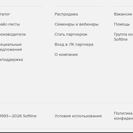
 информацию о ходе производственного процесса –
или иных технологических операций, результаты
талог
Распродажа
Вакансии
с указанием его вида и причины.
айс-листы
Семинары и вебинары
Помощь
оизводители
Стать партнером
Группа к
Softline
пециальные
Вход в ЛК партнера
редложения
О компании
хподдержка
Политика
Условия использования
1993—2026 Softline
конфиден