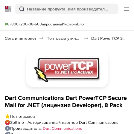
Softline
Поиск
Ме
8 (800) 200-08-60
Запрос цены
Инферит
Блог
Сеть и интернет
Почтовые утилиты
Dart PowerTCP Secure Mail for .NET
Dart Communications Dart PowerTCP Secure
Mail for .NET (лицензия Developer), 8 Pack
Нет отзывов
Softline - Авторизованный партнер Dart Communications
Производитель:
Dart Communications