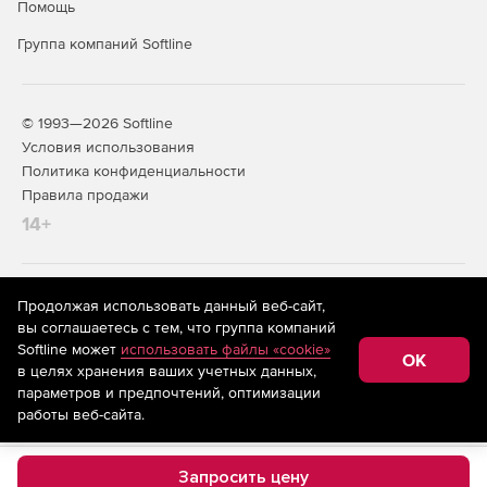
Помощь
Группа компаний Softline
© 1993—2026 Softline
Условия использования
Политика конфиденциальности
Правила продажи
14+
На информационном ресурсе store.softline.ru применяются
Продолжая использовать данный веб-сайт,
рекомендательные технологии
(информационные технологии
вы соглашаетесь с тем, что группа компаний
предоставления информации на основе сбора,
Softline может
использовать файлы «cookie»
систематизации и анализа сведений, относящихся к
OK
в целях хранения ваших учетных данных,
предпочтениям пользователей сети «Интернет»,
находящихся на территории Российской Федерации)
параметров и предпочтений, оптимизации
работы веб-сайта.
Запросить цену