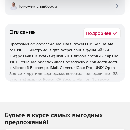
Поможем с выбором
Описание
Подробнее
Программное обеспечение
Dart PowerTCP Secure Mail
for .NET
– инструмент для встраивания функций SSL-
шифрования и аутентификации в любой потовый сервис
.NET. Решение обеспечивает безопасную совместимость
с Microsoft Exchange, IMail, CommuniGate Pro, UNIX Open
Source и другими серверами, которые поддерживают SSL-
аутентификацию. PowerTCP Secure Mail for .NE также
включает технологию Message Stream, которая позволяет
легко создавать, отправлять, извлекать и редактировать
сообщения, пока помощники классов оптимизируют
управление почтовыми адресами.
Будьте в курсе самых выгодных
Комплексные HTML-сообщения можно создавать всего в
одну строку кода. В PowerTCP Mail for .NET предусмотрена
предложений!
расширенная поддержка MIME и поточная архитектура