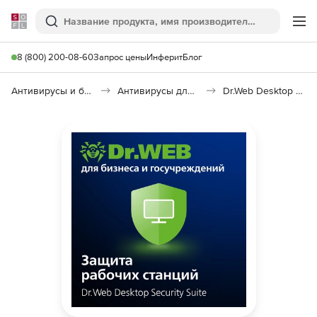
Softline
Поиск
Ме
8 (800) 200-08-60
Запрос цены
Инферит
Блог
Антивирусы и безопасность
Антивирусы для организаций
Dr.Web Desktop Security Suite