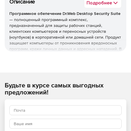
Описание
Подробнее
Программное обепечение Dr.Web Desktop Security Suite
— полноценный программный комплекс,
предназначенный для защиты рабочих станций,
клиентских компьютеров и переносных устройств
(ноутбуков) в корпоративной или домашней сети. Продукт
защищает компьютеры от проникновения вредоносных
программ, кражи личных данных и адресных нападений. В
отличие от узкоспециализированных решений, этот
комплекс обеспечивает круговую оборону вашего
компьютера. Он не просто ищет известные вирусы, а
создает безопасную среду для работы, общения и
проведения платежей.
Будьте в курсе самых выгодных
Преимущества Dr.Web Desktop
предложений!
Security Suite
Наличие сертификатов
Dr.Web Desktop Security Suite имеет сертификаты
соответствия ФСТЭК России и ФСБ. Это означает, что