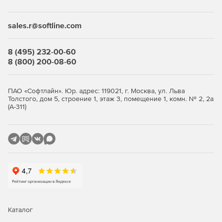
Desktop Security Suite имеет максимально гибкую и
мультивариантную систему лицензирования. Клиент
приобретает только те компоненты защиты, которые ему
sales.r@softline.com
нужны, и не переплачивает за ненужные ему элементы
или даже целые решения, которые он никогда не будет
использовать.
8 (495) 232-00-60
8 (800) 200-08-60
Централизованное управление
Если необходимо обеспечить централизованное
ПАО «Софтлайн». Юр. адрес: 119021, г. Москва, ул. Льва
Толстого, дом 5, строение 1, этаж 3, помещение 1, комн. № 2, 2а
управление защитой рабочих станций, требуется
(А-311)
лицензирование Центра управления Dr.Web Enterprise
Security Suite. Он одинаково надежно работает в сетях
любого размера и сложности – от простых, состоящих из
нескольких компьютеров, до распределенных интранет-
сетей, насчитывающих десятки тысяч узлов. Также Центр
управления обеспечивает централизованное
администрирование защиты файловых серверов и
серверов приложений (включая терминальные серверы),
почтовых серверов и мобильных устройств на базе
программной платформы Android.
Каталог
Полная защита от существующих