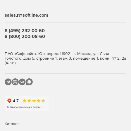
Desktop Security Suite имеет максимально гибкую и
мультивариантную систему лицензирования. Клиент
приобретает только те компоненты защиты, которые ему
sales.r@softline.com
нужны, и не переплачивает за ненужные ему элементы
или даже целые решения, которые он никогда не будет
использовать.
8 (495) 232-00-60
8 (800) 200-08-60
Централизованное управление
Если необходимо обеспечить централизованное
ПАО «Софтлайн». Юр. адрес: 119021, г. Москва, ул. Льва
Толстого, дом 5, строение 1, этаж 3, помещение 1, комн. № 2, 2а
управление защитой рабочих станций, требуется
(А-311)
лицензирование Центра управления Dr.Web Enterprise
Security Suite. Он одинаково надежно работает в сетях
любого размера и сложности – от простых, состоящих из
нескольких компьютеров, до распределенных интранет-
сетей, насчитывающих десятки тысяч узлов. Также Центр
управления обеспечивает централизованное
администрирование защиты файловых серверов и
серверов приложений (включая терминальные серверы),
почтовых серверов и мобильных устройств на базе
программной платформы Android.
Каталог
Полная защита от существующих