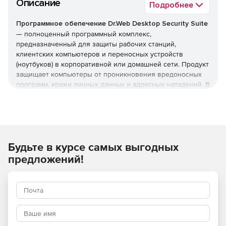
Описание
Подробнее
Программное обепечение Dr.Web Desktop Security Suite
— полноценный программный комплекс,
предназначенный для защиты рабочих станций,
клиентских компьютеров и переносных устройств
(ноутбуков) в корпоративной или домашней сети. Продукт
защищает компьютеры от проникновения вредоносных
программ, кражи личных данных и адресных нападений. В
отличие от узкоспециализированных решений, этот
комплекс обеспечивает круговую оборону вашего
компьютера. Он не просто ищет известные вирусы, а
создает безопасную среду для работы, общения и
проведения платежей.
Будьте в курсе самых выгодных
Преимущества Dr.Web Desktop
предложений!
Security Suite
Наличие сертификатов
Dr.Web Desktop Security Suite имеет сертификаты
соответствия ФСТЭК России и ФСБ. Это означает, что