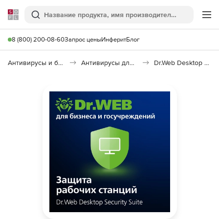
Softline
Поиск
Ме
8 (800) 200-08-60
Запрос цены
Инферит
Блог
Антивирусы и безопасность
Антивирусы для организаций
Dr.Web Desktop Security Suite