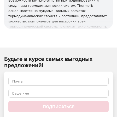
возможности MATLAB/Simulink при моделировании и
симуляции термодинамических систем. Thermolib
основывается на фундаментальных расчетах
термодинамических свойств и состояний, предоставляет
множество компонентов для настройки всей
термодинамической системы, включая такие компоненты,
как трубы, теплообменники, компрессоры и насосы,
химические реакторы, горелки, резервуары, вентили,
рассекатели, смесители и более комплексные
подсистемы, например, батареи топливных элементов и т.
п.
Будьте в курсе самых выгодных
Thermolib является оптимальным инструментом
предложений!
моделирования термодинамических систем –
вентиляции, кондиционирования, холодоснабжения,
отопления, генерации мощности, теплонасосов,
холодильных установок, топливных элементов и др.
Thermolib легко интегрируется со средствами MathWorks,
используемыми для разработки на основе моделей,
быстрого прототипирования управляющих алгоритмов и
ПОДПИСАТЬСЯ
симуляций программно-аппаратного моделирования.
Поэтому инженеры могут проектировать собственные