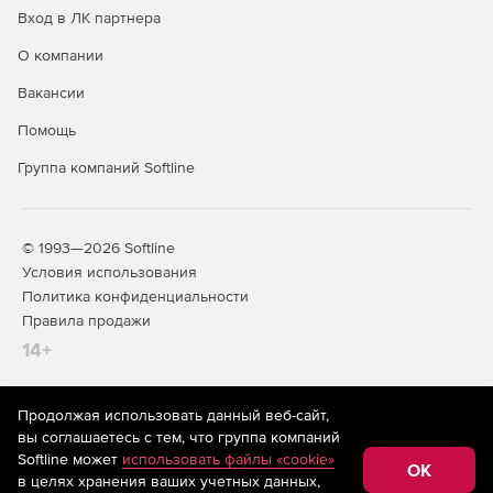
Вход в ЛК партнера
О компании
Вакансии
Помощь
Группа компаний Softline
© 1993—2026 Softline
Условия использования
Политика конфиденциальности
Правила продажи
14+
Продолжая использовать данный веб-сайт,
На информационном ресурсе store.softline.ru применяются
вы соглашаетесь с тем, что группа компаний
рекомендательные технологии
(информационные технологии
Softline может
использовать файлы «cookie»
предоставления информации на основе сбора,
OK
в целях хранения ваших учетных данных,
систематизации и анализа сведений, относящихся к