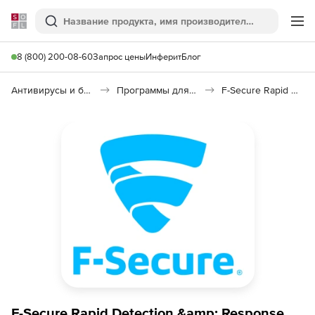
Softline
Поиск
Ме
8 (800) 200-08-60
Запрос цены
Инферит
Блог
Антивирусы и безопасность
Программы для защиты информации
F-Secure Rapid Detection & Response Service
F-Secure Rapid Detection &amp; Response