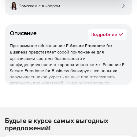
Поможем с выбором
Описание
Подробнее
Программное обеспечение
F-Secure Freedome for
Business
представляет собой приложение для
организации системы безопасности и
конфиденциальности в корпоративных сетях. Решение F-
Secure Freedome for Business блокирует все попытки
злоумышленников украсть данные или отслеживать
активность пользователей. F-Secure Freedome for
Business поддерживает работу с удаленными
мобильными устройствами, а также блокирует
вредоносные сайты и приложения, шифрует данные и
гарантирует безопасность при подключении к любой
незащищенной общедоступной сети.
Будьте в курсе самых выгодных
предложений!