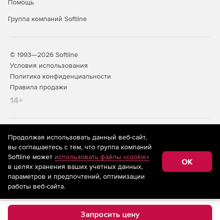
Помощь
Группа компаний Softline
© 1993—2026 Softline
Условия использования
Политика конфиденциальности
Правила продажи
14+
На информационном ресурсе store.softline.ru применяются
Продолжая использовать данный веб-сайт,
рекомендательные технологии
(информационные технологии
вы соглашаетесь с тем, что группа компаний
предоставления информации на основе сбора,
Softline может
использовать файлы «cookie»
систематизации и анализа сведений, относящихся к
OK
в целях хранения ваших учетных данных,
предпочтениям пользователей сети «Интернет»,
находящихся на территории Российской Федерации)
параметров и предпочтений, оптимизации
работы веб-сайта.
Запросить цену