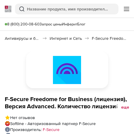
Softline
Поиск
Ме
8 (800) 200-08-60
Запрос цены
Инферит
Блог
Антивирусы и безопасность
Интернет и Сеть
F-Secure Freedome for Business
F-Secure Freedome for Business (лицензия),
Версия Advanced. Количество лицензий на
еще
1 год
Нет отзывов
Softline - Авторизованный партнер F-Secure
Производитель:
F-Secure