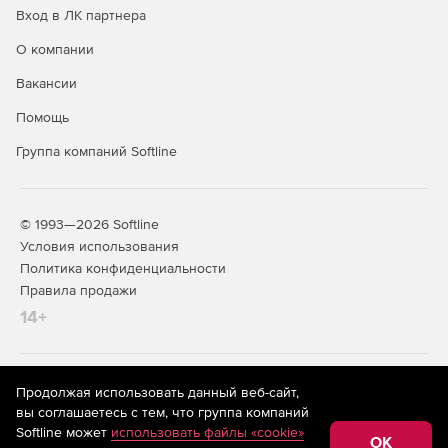
Вход в ЛК партнера
О компании
Вакансии
Помощь
Группа компаний Softline
© 1993—2026 Softline
Условия использования
Политика конфиденциальности
Правила продажи
14+
На информационном ресурсе store.softline.ru применяются
Продолжая использовать данный веб-сайт,
рекомендательные технологии
(информационные технологии
вы соглашаетесь с тем, что группа компаний
предоставления информации на основе сбора,
Softline может
использовать файлы «cookie»
систематизации и анализа сведений, относящихся к
OK