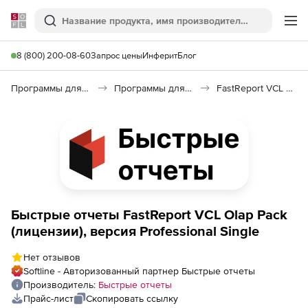
Softline
Поиск
Ме
8 (800) 200-08-60
Запрос цены
Инферит
Блог
Программы для программирования
Программы для разработки ПО
FastReport VCL Olap Pack
Быстрые отчеты FastReport VCL Olap Pack
(лицензии), версия Professional Single
Нет отзывов
Softline - Авторизованный партнер Быстрые отчеты
Производитель:
Быстрые отчеты
Прайс-лист
Скопировать ссылку