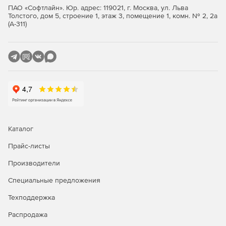
ПАО «Софтлайн». Юр. адрес: 119021, г. Москва, ул. Льва
Полное управление переадресацией.
Толстого, дом 5, строение 1, этаж 3, помещение 1, комн. № 2, 2а
(А-311)
Поддержка публичных папок.
Управление содержимым.
Функции работы со списками электронной почты.
LDAP-сервер для поиска адресов электронной почты
из клиентского ПО.
Поддержка карантинов с правилами.
Каталог
Доступ к электронной почте через web-браузер
Прайс-листы
Internet Explorer.
Производители
Генерация отчетов, показывающих полную
Специальные предложения
активность, ведение журналов.
Техподдержка
Защита коммуникации по протоколу SSL.
Распродажа
Управление доступом сотрудников к IMAP, web-почте,