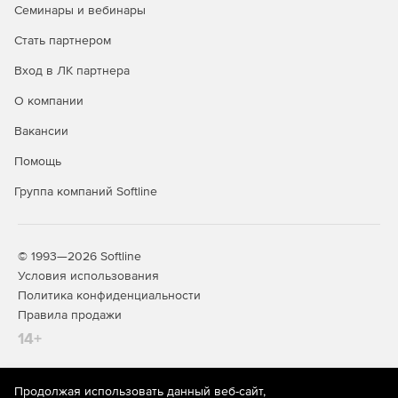
Семинары и вебинары
обмену почтой за пределами корпоративной сети.
Стать партнером
Поддержка установления ограничений на размер
почтовых ящиков.
Вход в ЛК партнера
О компании
Возможность запуска на платформе базы данных SQL
Server или JET.
Вакансии
Помощь
Группа компаний Softline
© 1993—2026 Softline
Условия использования
Политика конфиденциальности
Правила продажи
14+
Продолжая использовать данный веб-сайт,