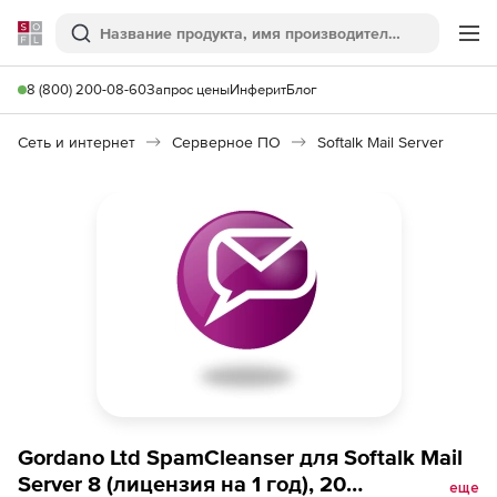
Softline
Поиск
Ме
8 (800) 200-08-60
Запрос цены
Инферит
Блог
Сеть и интернет
Серверное ПО
Softalk Mail Server
Gordano Ltd SpamCleanser для Softalk Mail
Server 8 (лицензия на 1 год), 20
еще