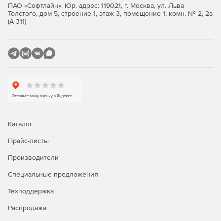
чертежей по стандартам.
ПАО «Софтлайн». Юр. адрес: 119021, г. Москва, ул. Льва
Толстого, дом 5, строение 1, этаж 3, помещение 1, комн. № 2, 2а
Автоматизация и скрипты. Поддерживается LISP, а
(А-311)
также другие механизмы автоматизации типовых
операций – это ускоряет рутинные задачи и
позволяет адаптировать программу под внутренние
стандарты компании.
Импорт и экспорт данных. Помимо DWG,
поддерживаются DXF, PDF, изображения и другие
форматы. Экспорт в PDF позволяет быстро
передавать чертежи без необходимости установки
САПР у получателя.
Каталог
Инструменты сравнения и анализа. Есть функции для
Прайс-листы
сравнения двух версий чертежа и выявления
Производители
отличий – это полезно при согласовании изменений и
контроле версий.
Специальные предложения
Настройка интерфейса. Пользователь может
Техподдержка
адаптировать ленту, панели инструментов, горячие
Распродажа
клавиши и рабочее пространство под
индивидуальные привычки, чтобы сохранить