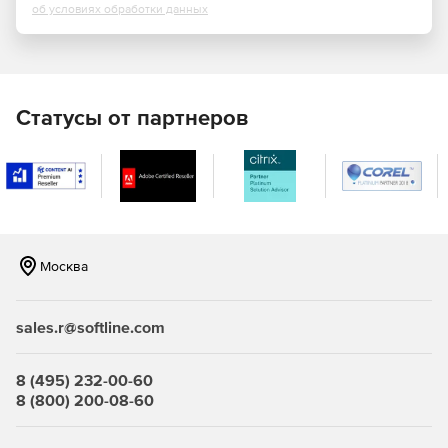
ссылки (XREF), атрибуты и таблицы – все, что нужно
об условиях обработки данных
для оформления рабочей документации.
3D‑моделирование. Доступны базовые и
расширенные инструменты для построения 3D‑тел и
поверхностей: выдавливание, вращение, лофтинг,
Статусы от партнеров
скругления, фаски, булевы операции. Это позволяет
создавать наглядные модели объектов и
использовать их для визуализации и проверки
коллизий.
Аннотации и оформление. Реализована поддержка
аннотативных объектов, размеров, выносок,
Москва
штриховок и мультилиний. Размеры автоматически
масштабируются под видовой экран, а стили можно
сохранять в шаблонах для стандартизации
sales.r@softline.com
документации.
Работа с видовыми экранами и листами. Можно
8 (495) 232-00-60
создавать несколько листов с разными видами,
8 (800) 200-08-60
настраивать видовые экраны, масштабы и параметры
печати. Это удобно для подготовки комплектов