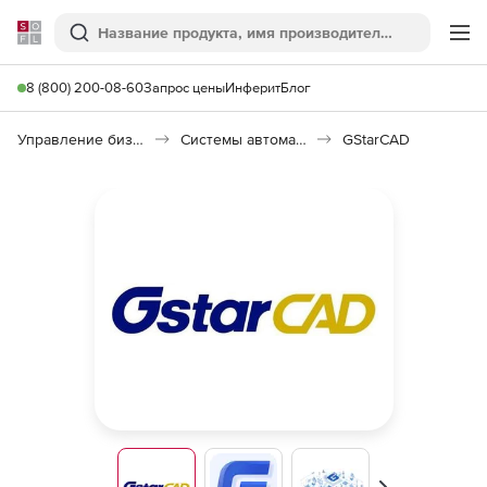
Softline
Поиск
Ме
8 (800) 200-08-60
Запрос цены
Инферит
Блог
Управление бизнесом, CRM/ERP
Системы автоматизации
GStarCAD