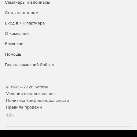
Семинары и вебинары
привычный рабочий процесс.
Стать партнером
Преимущества решения GstarCAD 2027
Вход в ЛК партнера
Знакомый интерфейс и логика работы. GstarCAD 2027
О компании
построен по классической схеме САПР, поэтому
специалисты, работавшие в аналогичных системах,
Вакансии
быстро осваивают программу без длительного
Помощь
переобучения.
Группа компаний Softline
Высокая производительность на стандартных ПК.
Оптимизированное ядро обеспечивает быструю
работу даже с большими и сложными чертежами,
снижая требования к аппаратным ресурсам.
© 1993—2026 Softline
Условия использования
Экономия бюджета. Решение предлагает функционал,
Политика конфиденциальности
сопоставимый с более дорогими САПР, при более
Правила продажи
доступной стоимости лицензий и обслуживания.
14+
Поддержка отраслевых стандартов. Инструменты и
шаблоны позволяют оформлять чертежи в
соответствии с общепринятыми нормами, что