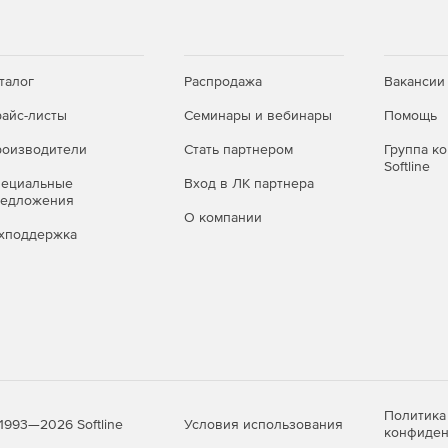
талог
Распродажа
Вакансии
айс-листы
Семинары и вебинары
Помощь
оизводители
Стать партнером
Группа к
Softline
пециальные
Вход в ЛК партнера
редложения
О компании
хподдержка
Политика
Условия использования
1993—2026 Softline
конфиден