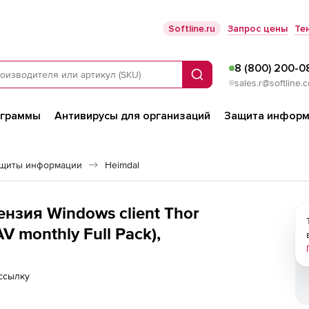
Softline.ru
Запрос цены
Те
8 (800) 200-0
Поиск
sales.r@softline.
ограммы
Антивирусы для организаций
Защита информ
ащиты информации
Heimdal
ензия Windows client Thor
AV monthly Full Pack),
ссылку