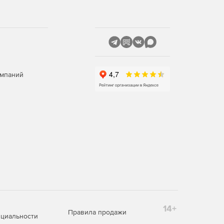
омпаний
14+
Правила продажи
циальности