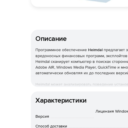
Описание
Программное обеспечение
Heimdal
предлагает 
вредоносных финансовых программ, эксплойтов 
Heimdal сканирует компьютер в поисках сторонни
Adobe AIR, Windows Media Player, QuickTime и мн
автоматически обновляя их до последних верси
Heimdal может анализировать поведение устано
вредоносных программ, которые могут вороват
зловреды будут обнаружены, Heimdal заблокир
Характеристики
серверами. Также решение сканирует HTTP тра
информацию от посторонних лиц.
Лицензия Windows 
Версия
Способ доставки