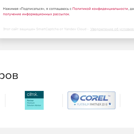
Нажимая «Подписаться», я соглашаюсь с
Политикой конфиденциальности
, д
получение информационных рассылок
.
Этот сайт защищен SmartCaptcha от Yandex Cloud -
Уведомление об условия
еров