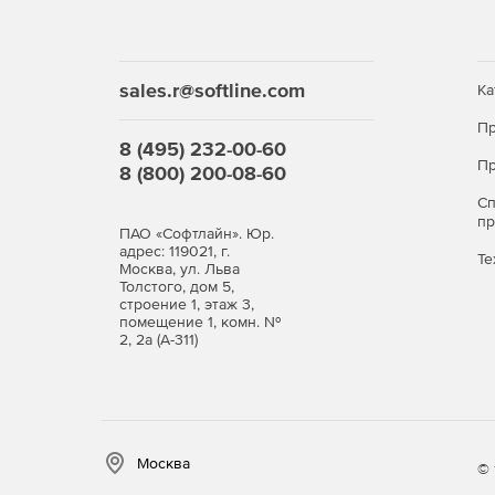
sales.r@softline.com
Ка
Пр
8 (495) 232-00-60
Пр
8 (800) 200-08-60
С
п
ПАО «Софтлайн». Юр.
адрес: 119021, г.
Те
Москва, ул. Льва
Толстого, дом 5,
строение 1, этаж 3,
помещение 1, комн. №
2, 2а (А-311)
Москва
© 