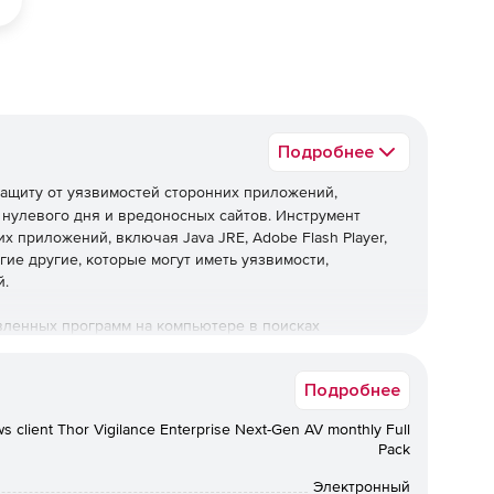
Подробнее
защиту от уязвимостей сторонних приложений,
нулевого дня и вредоносных сайтов. Инструмент
х приложений, включая Java JRE, Adobe Flash Player,
огие другие, которые могут иметь уязвимости,
й.
вленных программ на компьютере в поисках
ь данные и финансовую информацию. Если подобные
ует подключения между компьютерами и вредоносными
Подробнее
фик и защищает финансовую и конфиденциальную
client Thor Vigilance Enterprise Next-Gen AV monthly Full
Pack
Электронный