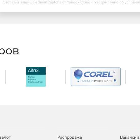
Этот сайт защищен SmartCaptcha от Yandex Cloud -
Уведомление об условия
 вашей IT-средой (pdf).
 управления сетью? (pdf).
еров
талог
Распродажа
Вакансии