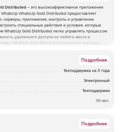
d Distributed
– это высокоэффективное приложение
WhatsUp WhatsUp Gold Distributed предоставляет
и, серверы, приложения, контроль и управление
настроить специальные действия и условия, которые
м WhatsUp Gold Distributed легко управлять процессом
жность удаленного доступа из любого места и
темы. WhatsUp Gold Distributed позволяет получать
темы для управления операциями из единой консоли.
Подробнее
ed:
Техподдержка на 3 года
ров.
WhatsUp Gold Distributed реализует
Электронный
 серверов, что позволяет продолжать собирать данные
торинга во время планового или внепланового простоя.
Техподдержка
ы с производительностью или теряет подключение к
36 мес.
 может быть автоматически настроен на выполнение
Срок доставки: 1-3 раб.дн. Softline.
конфигурации.
WhatsUp Gold Distributed позволяет
Подробнее
ь ситуацию, которая требует срабатывания