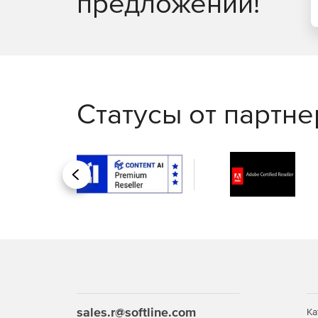
предложений!
WhatsUp Gold: Устранение сложностей управления
Работает ли на вас программное обеспечение для
Статусы от партн
Назад
sales.r@softline.com
Ка