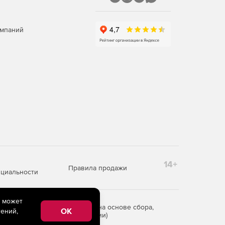
омпаний
14+
Правила продажи
циальности
e может
редоставления информации на основе сбора,
OK
ений,
рритории Российской Федерации)