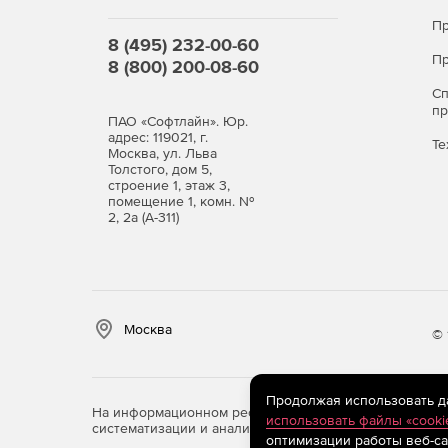
Пр
8 (495) 232-00-60
Пр
8 (800) 200-08-60
С
п
ПАО «Софтлайн». Юр.
адрес: 119021, г.
Те
Москва, ул. Льва
Толстого, дом 5,
строение 1, этаж 3,
помещение 1, комн. №
2, 2а (А-311)
Москва
© 
Продолжая использовать дан
На информационном ресурсе store.softline.ru примен
использовать файлы «cooki
систематизации и анализа сведений, относящихся к 
оптимизации работы веб-са