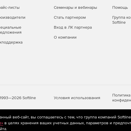
айс-листы
Семинары и вебинары
Помощь
оизводители
Стать партнером
Группа к
Softline
пециальные
Вход в ЛК партнера
редложения
О компании
хподдержка
Политика
Условия использования
1993—2026 Softline
конфиден
ный веб-сайт, вы соглашаетесь с тем, что группа компаний Softlin
яются
рекомендательные технологии
(информационные технологии п
e»
в целях хранения ваших учетных данных, параметров и предпочт
предпочтениям пользователей сети «Интернет», находящихся на те
йта.