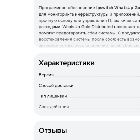
Программное обеспечение
Ipswitch WhatsUp Gol
для мониторинга инфраструктуры и приложений. 
прочную основу для управления IT, включая сет
расходами. WhatsUp Gold Distributed позволяет 
помогут предотвратить сбои системы. С продукто
восстановления системы после сбоя: есть возмо
автоматического восстановления после сбоя сис
оповещения о действиях в результате сбоя сис
Характеристики
Основные возможности WhatsUp Gold Distribut
Версия
Настройка первичного и вторичного серве
Способ доставки
конфигурирование первичного и вторичного
Тип лицензии
и запускать критически важные услуги мони
Когда первичный сервер встречает проблем
Срок действия
базе данных мониторинга, вторичный сервер
задач активного мониторинга.
Особенности доставки
Мощные настройки для отказоустойчивой 
Отзывы
использовать несколько способов установит