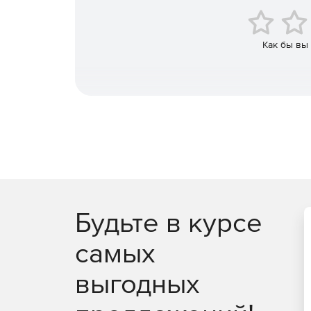
дополнительного сервера для обеспечения 
Комплексная система оповещения.
Любой с
сообщением о событии от Центра предупреж
Как бы вы
WhatsUp Gold иметь полное представление об
управления с единой консоли.
Удаленный доступ.
Поддержка нескольких р
восстановления файлов.
9 благородных истин сетей, серверов и монитор
Будьте в курсе
самых
выгодных
10 советов по мониторингу для приложений и сре