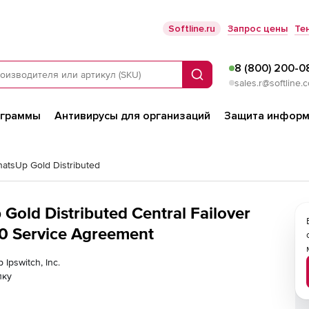
Softline.ru
Запрос цены
Те
8 (800) 200-0
Поиск
sales.r@softline.
ограммы
Антивирусы для организаций
Защита информ
hatsUp Gold Distributed
 Gold Distributed Central Failover
00 Service Agreement
Ipswitch, Inc.
лку