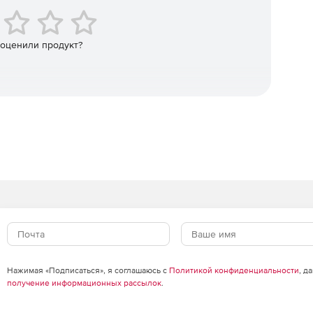
полной отказоустойчивости.
бой в работе инфраструктуры сопровождается
дений WhatsUp Gold. Это позволяет администраторам
 оценили продукт?
 IT-инфраструктуре и получить доступ к системе
ежимов удаленной работы с базами данных для
инга приложений (pdf)
Нажимая «Подписаться», я соглашаюсь с
Политикой конфиденциальности
, д
получение информационных рассылок
.
ды Microsoft (pdf)