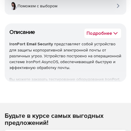
Поможем с выбором
Описание
Подробнее
IronPort Email Security
представляет собой устройство
для защиты корпоративной электронной почты от
различных угроз. Устройство построено на операционной
системе IronPort AsyncOS, обеспечивающей быструю и
эффективную обработку почты.
Вы можете заказать тестирование оборудования IronPort,
отправив письмо по e-mail:
ironport@softline.ru
или
позвонив по телефону: +7 (495) 232-0023 * 390.
Контактное лицо: специалист Центра ИБ Softline Максим
Косинов.
Будьте в курсе самых выгодных
Функциональность платформы
IronPort Email Security
может быть дополнительно расширена приложениями
предложений!
для фильтрации спама и вирусов, сканирования