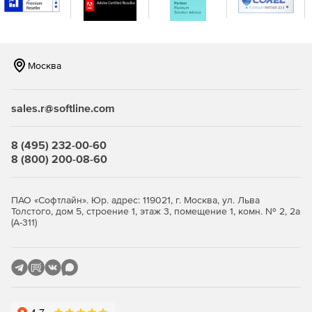
генерации отчетов.
Москва
Продукт IronPort Email Security (C-series) доступен в
следующих исполнениях:
sales.r@softline.com
Модель IronPort C170 рекомендуется для организаций
8 (495) 232-00-60
с количеством пользователей электронной почты от
8 (800) 200-08-60
100 до 1 000 человек.
Модель IronPort C370 подходит для организаций с
ПАО «Софтлайн». Юр. адрес: 119021, г. Москва, ул. Льва
Толстого, дом 5, строение 1, этаж 3, помещение 1, комн. № 2, 2а
количеством пользователей электронной почты от 1
(А-311)
000 до 10 000 человек.
Модель IronPort C670 разработана для организаций с
количеством пользователей более 10 000 человек.
Модель IronPort X1070 разработана для самых
требовательных сетей в мире.