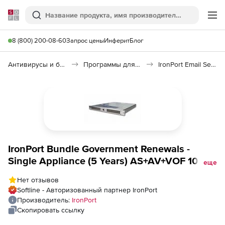
Softline
Поиск
Ме
8 (800) 200-08-60
Запрос цены
Инферит
Блог
Антивирусы и безопасность
Программы для защиты информации
IronPort Email Security
IronPort Bundle Government Renewals -
Single Appliance (5 Years) AS+AV+VOF 100 to
еще
249 Mailboxes, Bundle Government
Нет отзывов
Renewals - Single Appliance (5 Years)
Softline - Авторизованный партнер IronPort
AS+AV+VOF 100 to 249 Mailboxes
Производитель:
IronPort
Скопировать ссылку