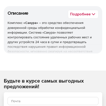
Описание
Подробнее
Комплекс
«Сакура»
– это средство обеспечения
доверенной среды обработки конфиденциальной
информации. Система «Сакура» позволяет
контролировать состояние удаленных рабочих мест и
других устройств 24 часа в сутки и предотвращать
последствия нарушения правил информационной
безопасности, мгновенно реагируя на несоответствия
эталонам ИБ.
Комплекс «Сакура» имеет программную реализацию и
построен по клиент-серверной архитектуре. Организуя
обмен информацией более чем 500 администраторов
Будьте в курсе самых выгодных
безопасности, он контролирует свыше 150 000 АРМ
единовременно и обновляет информацию ежеминутно.
предложений!
Во время работы клиентская часть Модуля управления
«Сакуры» регулярно получает правила информационной
безопасности, собирает необходимую информацию о