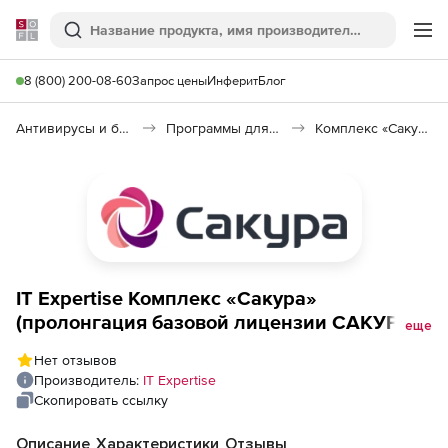
Softline
Поиск
Ме
8 (800) 200-08-60
Запрос цены
Инферит
Блог
Антивирусы и безопасность
Программы для защиты информации
Комплекс «Сакура»
IT Expertise Комплекс «Сакура»
(пролонгация базовой лицензии САКУРА-
еще
Агент), Количество агентов (лицензия для
Нет отзывов
WIN)
Производитель:
IT Expertise
Скопировать ссылку
Описание
Характеристики
Отзывы