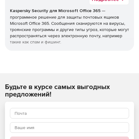
Kaspersky Security для Microsoft Office 365
—
программное решение для защиты почтовых ящиков
Microsoft Office 365. Сообщения сканируются на вирусы,
троянские программы и другие типы угроз, которые могут
распространяться через электронную почту, например
такие как спам и фишинг.
Функции Kaspersky Security для Microsoft Office 365:
Антивирусная защита.
Защита от фишинга.
Будьте в курсе самых выгодных
Защита от спама.
предложений!
Фильтрация вложений.
Kaspersky Security для Microsoft Office 365 может
выполнять следующие операции:
Сканировать входящую и исходящую почту на