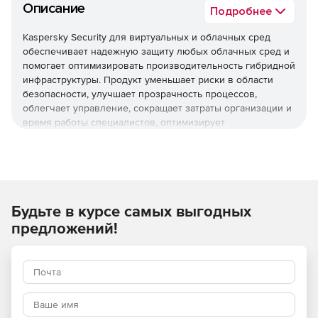
Описание
Подробнее
Kaspersky Security для виртуальных и облачных сред
обеспечивает надежную защиту любых облачных сред и
помогает оптимизировать производительность гибридной
инфраструктуры. Продукт уменьшает риски в области
безопасности, улучшает прозрачность процессов,
облегчает управление, сокращает затраты организации и
время работы специалистов, оптимизирует
использование ресурсов виртуализации и помогает
соблюдать нормативные требования.
Используйте Kaspersky Security для виртуальных и
облачных сред, чтобы повысить устойчивость бизнеса
Будьте в курсе самых выгодных
к угрозам разной сложности.
предложений!
Основные преимущества
Надежная защита мирового уровня
Многоуровневые технологии проактивной защиты
обеспечивают эффективное противостояние различным