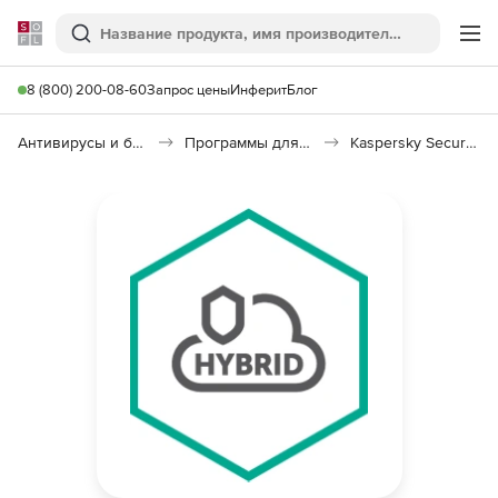
Softline
Поиск
Ме
8 (800) 200-08-60
Запрос цены
Инферит
Блог
Антивирусы и безопасность
Программы для защиты информации
Kaspersky Security для виртуальных и облачных сред