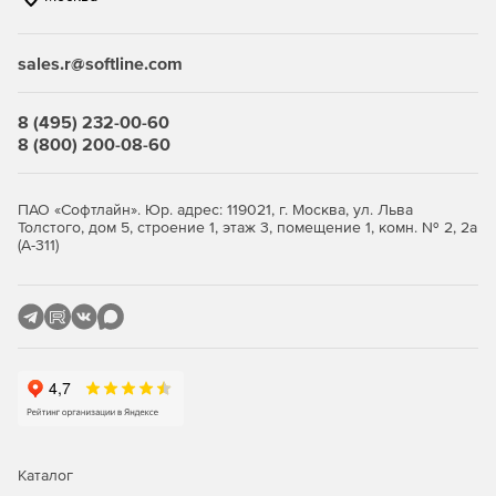
связанные с соблюдением нормативных актов.
sales.r@softline.com
Ключевые функции
8 (495) 232-00-60
Безопасность виртуальной среды и
8 (800) 200-08-60
инфраструктуры виртуальных
рабочих столов
ПАО «Софтлайн». Юр. адрес: 119021, г. Москва, ул. Льва
Толстого, дом 5, строение 1, этаж 3, помещение 1, комн. № 2, 2а
(А-311)
Максимально эффективное использование ресурсов с
сохранением высокого уровня защиты.
Легковесные агенты снижают потребление ресурсов
виртуализации до 30%, обеспечивая оптимизацию
производительности.
Поддержка широкого спектра платформ
виртуализации серверов и инфраструктур VDI.
Интеллектуальная оптимизация, такая как общий кэш,
Каталог
существенно снижает нагрузку на IT-инфраструктуру.