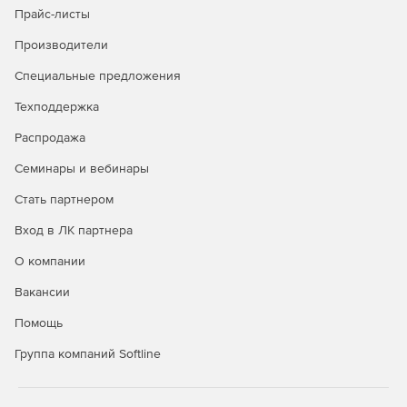
Прайс-листы
Безопасность в публичных облаках
Производители
Полная видимость всех облачных рабочих нагрузок
Специальные предложения
через API-интерфейсы публичных облачных
Техподдержка
сервисов.
Распродажа
Управление всеми аспектами безопасности удобно и
централизованно через единую панель управления.
Семинары и вебинары
Автоматизация политики безопасности и
Стать партнером
масштабируемости для надежной защиты облачной
Вход в ЛК партнера
среды.
О компании
Вакансии
Покупайте Kaspersky Security для виртуальных и
Помощь
облачных сред и успешно отражайте самые сложные
атаки.
Группа компаний Softline