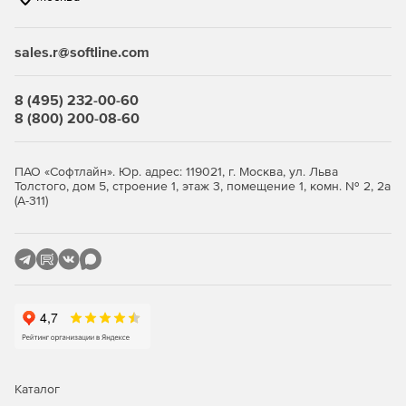
Купите Kaspersky Embedded Systems Security у
официального дилера Softline Store по доступной
sales.r@softline.com
цене.
8 (495) 232-00-60
8 (800) 200-08-60
ПАО «Софтлайн». Юр. адрес: 119021, г. Москва, ул. Льва
Толстого, дом 5, строение 1, этаж 3, помещение 1, комн. № 2, 2а
(А-311)
Каталог