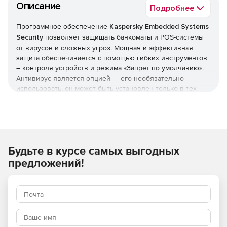
Описание
Подробнее
Программное обеспечение
Kaspersky Embedded Systems
Security
позволяет защищать банкоматы и POS-системы
от вирусов и сложных угроз. Мощная и эффективная
защита обеспечивается с помощью гибких инструментов
– контроля устройств и режима «Запрет по умолчанию».
Антивирус является опцией — его необязательно
использовать, он может быть установлен только в тех
системах, где он является необходимым. Решение
Kaspersky Embedded Systems Security нетребовательно к
системным ресурсам: в режиме «только Запрещено по
умолчанию» ему понадобится 256 Мб оперативной
памяти и 50 Мб на жестком диске. Кроме того, Kaspersky
Будьте в курсе самых выгодных
Embedded Systems Security обеспечивает выполнение
требований PCI DSS (v3.1 параграфы 5.1, 5.1.1, 5.2, 5.3 и 6,2).
предложений!
Полная поддержка Windows
Решение полностью поддерживает всю линейку ОС
Windows, в том числе для встраиваемых систем, начиная
с семейства продуктов Windows XP и заканчивая Windows