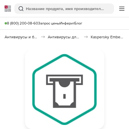
Softline
Поиск
Ме
8 (800) 200-08-60
Запрос цены
Инферит
Блог
Антивирусы и безопасность
Антивирусы для организаций
Kaspersky Embedded Systems Security