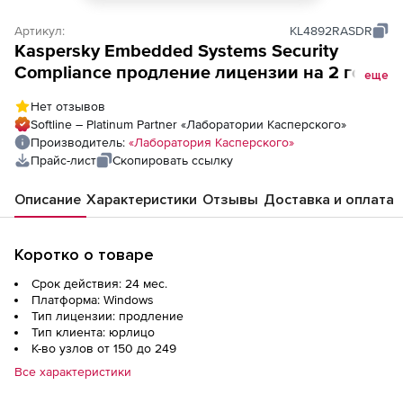
Артикул:
KL4892RASDR
Kaspersky Embedded Systems Security
Compliance продление лицензии на 2 года.
еще
Количество узлов
Нет отзывов
Softline – Platinum Partner «Лаборатории Касперского»
Производитель:
«Лаборатория Касперского»
Прайс-лист
Скопировать ссылку
Описание
Характеристики
Отзывы
Доставка и оплата
Коротко о товаре
Срок действия: 24 мес.
Платформа: Windows
Тип лицензии: продление
Тип клиента: юрлицо
К-во узлов от 150 до 249
Все характеристики