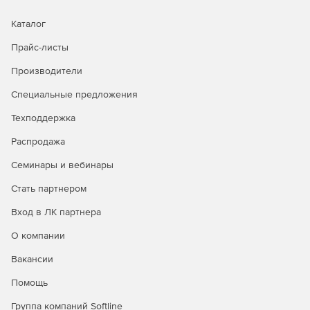
автоматический.
Каталог
Проверка соответствия карты и классификатора при
открытии карты и автоматическая перекодировка
Прайс-листы
объектов карты при смене классификатора.
Производители
Поддержка работы с БД под управлением СУБД
Специальные предложения
PostgreSQL, Oracle и Microsoft SQL Server для доступа
к пространственным данным в соответствии со
Техподдержка
стандартом OGC 06-103r4.
Распродажа
При удаленном редактировании векторных карт в
Семинары и вебинары
атрибуты объектов могут быть добавлены ссылки на
различные документы. Каждая векторная карта может
Стать партнером
ссылаться на хранилище документов по его
уникальному названию.
Вход в ЛК партнера
О компании
При совместном редактировании объекта сохранится
последняя операция. Обновление данных
Вакансии
выполняется в режиме выполнения транзакций, что
обеспечивает восстановление при сбоях и откат.
Помощь
Группа компаний Softline
Поддерживается возможность автономной работы с