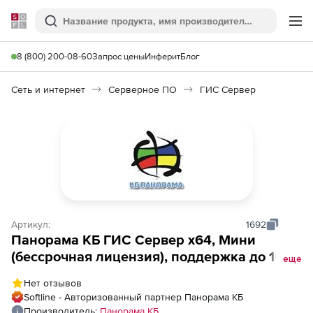
Softline
Поиск
Ме
8 (800) 200-08-60
Запрос цены
Инферит
Блог
Сеть и интернет
Серверное ПО
ГИС Сервер
Артикул:
1692
Панорама КБ ГИС Сервер x64, Мини
(бессрочная лицензия), поддержка до 10
еще
клиентов, версия 11, ОС Альт 8 СП,
Нет отзывов
платформа Эльбрус-8C
Softline - Авторизованный партнер Панорама КБ
Производитель:
Панорама КБ