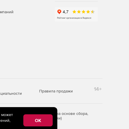
омпаний
14+
Правила продажи
циальности
редоставления информации на основе сбора,
e может
рритории Российской Федерации)
OK
ений,