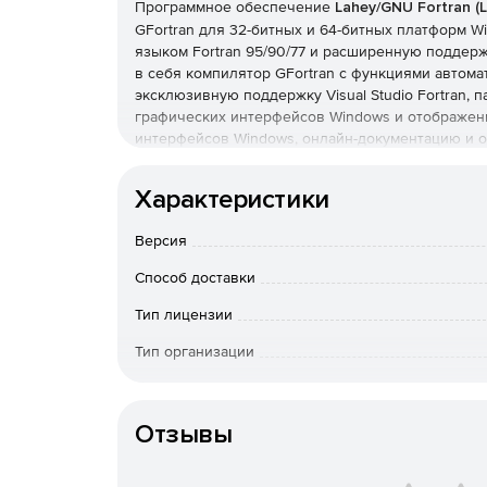
Программное обеспечение
Lahey/GNU Fortran (
GFortran для 32-битных и 64-битных платформ W
языком Fortran 95/90/77 и расширенную поддерж
в себя компилятор GFortran с функциями автомат
эксклюзивную поддержку Visual Studio Fortran, па
графических интерфейсов Windows и отображени
интерфейсов Windows, онлайн-документацию и о
Характеристики
Помимо этого, в состав Lahey/GNU Fortran вход
неисполняемый код и выполняет его проверку,
Версия
производительность программы, и дополнительн
параллельное программирование посредством O
Способ доставки
предлагает расширенные новые оптимизации дл
процессорах Intel и AMD.
Тип лицензии
Тип организации
Срок доста
Lahey/GNU Fortran разрешает процессы статиче
оплаты; по Росс
сгенерированными GCC C-компилятором, и подд
Отзывы
вопросам приоб
объединять свой код Fortran и C в исполняемом 
Особенности доставки
процессам в доступных коммерческих библиотек