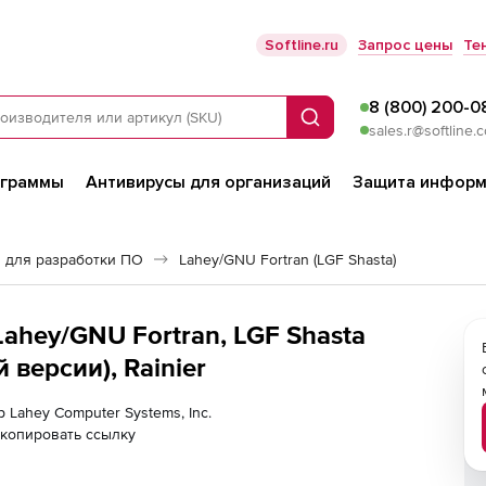
Softline.ru
Запрос цены
Те
8 (800) 200-0
Поиск
sales.r@softline.
ограммы
Антивирусы для организаций
Защита информ
 для разработки ПО
Lahey/GNU Fortran (LGF Shasta)
Lahey/GNU Fortran, LGF Shasta
версии), Rainier
р Lahey Computer Systems, Inc.
копировать ссылку