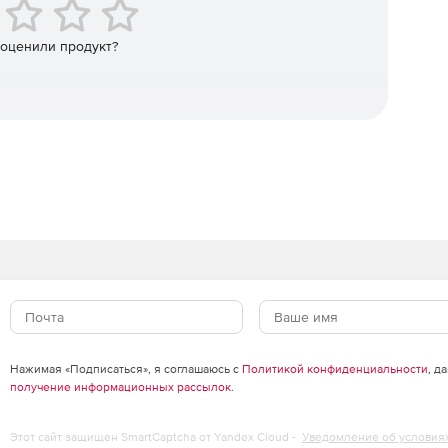
 оценили продукт?
стандарта ANSI/ISO Fortran, предоставляющая поддержку
анавливаться на системы Windows XP – 8, Windows
Нажимая «Подписаться», я соглашаюсь с
Политикой конфиденциальности
, д
получение информационных рассылок
.
Этот сайт защищен SmartCaptcha от Yandex Cloud -
Уведомление об условия