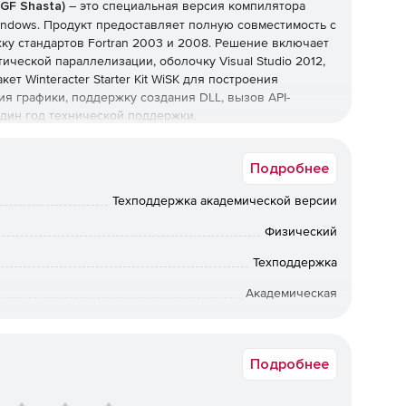
LGF Shasta)
– это специальная версия компилятора
indows. Продукт предоставляет полную совместимость с
ку стандартов Fortran 2003 и 2008. Решение включает
ической параллелизации, оболочку Visual Studio 2012,
кет Winteracter Starter Kit WiSK для построения
я графики, поддержку создания DLL, вызов API-
дин год технической поддержки.
Подробнее
ит инструмент анализа покрытия, который выявляет
 профайлер выполнения, помогающий корректировать
Техподдержка академической версии
ый GCC C-компилятор. Lahey/GNU Fortran поддерживает
pen MP, автоматическое распараллеливание и
Физический
я достижения высокой производительности на
Техподдержка
Академическая
вки по Москве: от 5 рабочих дней после подтверждения
ской компоновки с файлами объектов,
ии: от 10 рабочих дней после подтверждения оплаты. По
ерживает модуль ISO_C_BINDING. Разработчики могут
ретения предыдущих коробочных версий обращайтесь к
Подробнее
коде, а также подключаться к рутинным C/C++-
менеджерам Softline.
ах.