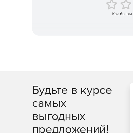
Как бы вы
Программа LG Fortran – это полная реализации 
Fortran 2003 и Fortran 2008. Решение может уст
Server 2003 и 2008.
Будьте в курсе
самых
выгодных
предложений!