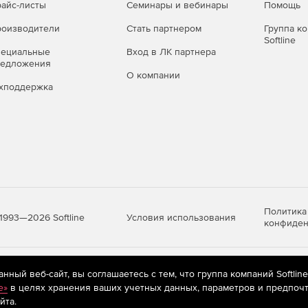
айс-листы
Семинары и вебинары
Помощь
оизводители
Стать партнером
Группа к
Softline
пециальные
Вход в ЛК партнера
редложения
О компании
хподдержка
Политика
Условия использования
1993—2026 Softline
конфиден
яются
рекомендательные технологии
(информационные технологии п
ный веб-сайт, вы соглашаетесь с тем, что группа компаний Softlin
предпочтениям пользователей сети «Интернет», находящихся на те
e»
в целях хранения ваших учетных данных, параметров и предпочт
йта.