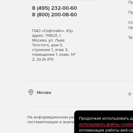
Пр
8 (495) 232-00-60
Пр
8 (800) 200-08-60
С
п
ПАО «Софтлайн». Юр.
адрес: 119021, г.
Те
Москва, ул. Льва
Толстого, дом 5,
строение 1, этаж 3,
помещение 1, комн. №
2, 2а (А-311)
Москва
© 
На информационном ресурсе store.softline.ru примен
Продолжая использовать дан
систематизации и анализа сведений, относящихся к 
использовать файлы «cooki
оптимизации работы веб-са