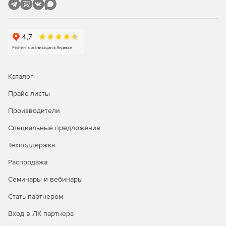
сетевые экраны и NAT.
Каскадное соединение LiteManager Server.
Карта сети.
Поиск компьютеров в сети.
Каталог
Система журналирования событий на сервере.
Прайс-листы
Встроенный IP фильтр.
Производители
NoIPServer.
Специальные предложения
Техподдержка
Дополнительные возможности.
Распродажа
Перехват звуковых сигналов.
Семинары и вебинары
Повсеместная интеграция с технологией «Drag &
Стать партнером
Drop».
Вход в ЛК партнера