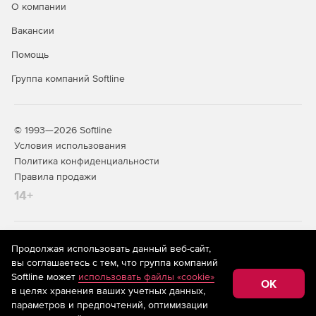
Поддержка мультимониторных систем.
О компании
Блокировка экрана и клавиатуры удаленного
Вакансии
компьютера.
Помощь
Полная поддержка графической оболочки «Windows
Группа компаний Softline
Aero».
Защита настроек паролем.
© 1993—2026 Softline
Обмен данных через системный буфер обмена.
Условия использования
Политика конфиденциальности
Правила продажи
14+
На информационном ресурсе store.softline.ru применяются
Продолжая использовать данный веб-сайт,
рекомендательные технологии
(информационные технологии
вы соглашаетесь с тем, что группа компаний
предоставления информации на основе сбора,
Softline может
использовать файлы «cookie»
систематизации и анализа сведений, относящихся к
OK
в целях хранения ваших учетных данных,
предпочтениям пользователей сети «Интернет»,
находящихся на территории Российской Федерации)
параметров и предпочтений, оптимизации