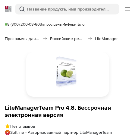
Softline
Поиск
Ме
8 (800) 200-08-60
Запрос цены
Инферит
Блог
Программы для удаленного доступа
Российские решения удаленного доступа (Импортозамещение)
LiteManager
LiteManagerTeam Pro 4.8, Бессрочная
электронная версия
Нет отзывов
Softline - Авторизованный партнер LiteManagerTeam