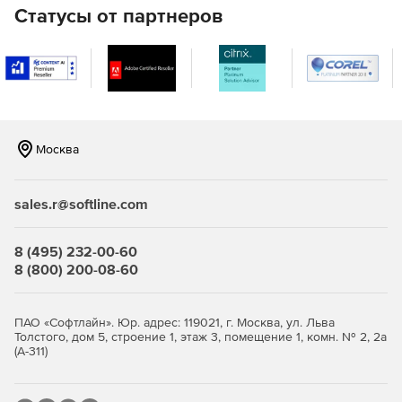
Статусы от партнеров
Удаленный запуск программ.
Текстовый чат.
Отправка простого текстового сообщения.
Соединение по протоколу RDP.
Москва
Запись рабочего стола сервера по расписанию.
Перехват Оверлейного видео.
sales.r@softline.com
Редактор реестра.
8 (495) 232-00-60
8 (800) 200-08-60
Утилиты для работы через Интернет или в локальной
сети.
ПАО «Софтлайн». Юр. адрес: 119021, г. Москва, ул. Льва
Толстого, дом 5, строение 1, этаж 3, помещение 1, комн. № 2, 2а
(А-311)
Удаленная установка.
Функция «Обратное соединение» позволяет обходить