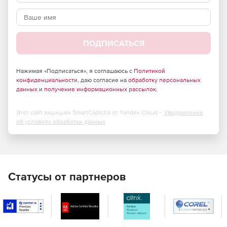
Print Tools предоставляет возможность распечатать
любое письмо и вложение (а так же «заметки», «задачи», и
т.п.) любого формата. Для печати просто нажмите кнопку
Print Tools в панели задач Microsoft Outlook.
ПОДПИСАТЬСЯ
Нажимая «Подписаться», я соглашаюсь с
Политикой
конфиденциальности
, даю согласие на
обработку персональных
данных
и
получение информационных рассылок
.
Этот сайт защищен SmartCaptcha от Yandex Cloud -
Уведомление
об условиях обработки данных
Статусы от партнеров