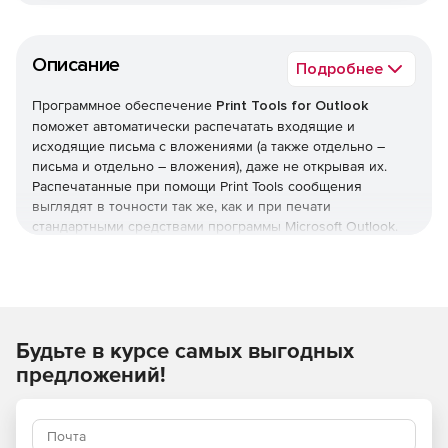
Описание
Подробнее
Программное обеспечение
Print Tools for Outlook
поможет автоматически распечатать входящие и
исходящие письма с вложениями (а также отдельно –
письма и отдельно – вложения), даже не открывая их.
Распечатанные при помощи Print Tools сообщения
выглядят в точности так же, как и при печати
стандартными средствами программы Microsoft Outlook.
Однако, надстройка Print Tools for Outlook исправляет
некоторые недоработки.
Совместное использование правил Microsoft Outlook и
плагина Print Tools позволяет создать систему, которая
может автоматически печатать сообщения и/или
Будьте в курсе самых выгодных
приложенные к ним файлы. Хотя в программе Microsoft
Outlook есть стандартное правило печати, но при его
предложений!
использовании нет возможности задать (или запретить)
конкретные типы файлов, а также распечатать вложение
отдельно от письма.