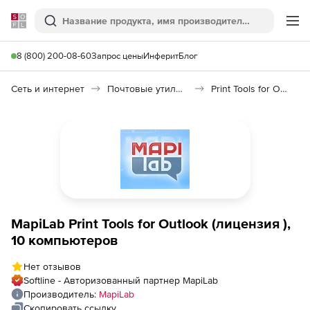
Softline
Поиск
Ме
8 (800) 200-08-60
Запрос цены
Инферит
Блог
Сеть и интернет
Почтовые утилиты
Print Tools for Outlook 1.8
MapiLab Print Tools for Outlook (лицензия ),
10 компьютеров
Нет отзывов
Softline - Авторизованный партнер MapiLab
Производитель:
MapiLab
Скопировать ссылку