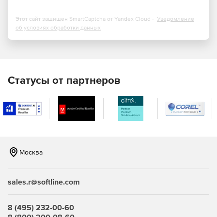
Новое поколение функций обработки запросов,
Этот сайт защищен SmartCaptcha от Yandex Cloud -
Уведомление
использующих стратегии оптимизации для адаптации
об условиях обработки данных
к среде выполнения рабочих нагрузок приложений:
адаптивные соединения в пакетном режиме, обратная
связь по временно предоставляемому буферу памяти
в пакетном режиме и выполнение с чередованием
для многооператорных функций с табличными
Статусы от партнеров
значениями.
Автоматическая настройка базы данных
предоставляет сведения о возможных проблемах с
обработкой запросов и рекомендуемые решения.
Новые возможности для баз данных графов,
Москва
предназначенные для моделирования связей
«многие ко многим».
sales.r@softline.com
Инструмент Database Tuning Advisor (DTA) получил
дополнительные функции и более высокую
производительность.
8 (495) 232-00-60