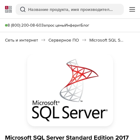
Softline
Поиск
Ме
8 (800) 200-08-60
Запрос цены
Инферит
Блог
Сеть и интернет
Серверное ПО
Microsoft SQL Server Standard Edition
Microsoft SQL Server Standard Edition 2017