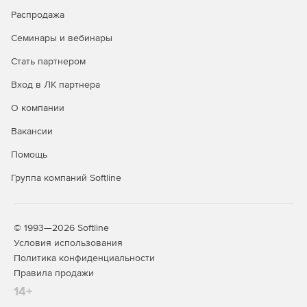
Службы SQL Server Master Data Services (MDS)
Распродажа
Обновление с SQL Server 2012, SQL Server 2014 или
Семинары и вебинары
SQL Server 2016 до SQL Server Master Data Services
обеспечит улучшенную производительность и
Стать партнером
усовершенствованный интерфейс.
Вход в ЛК партнера
Использование хранимой процедуры позволило
О компании
значительно ускорить промежуточную обработку
миллионов записей.
Вакансии
Службы SQL Server Analysis Services (SSAS)
Помощь
Группа компаний Softline
SQL Server Analysis Services включает множество
улучшений для табличных моделей. К ним относятся
следующие объекты.
© 1993—2026 Softline
Табличный режим стал параметром установки по
Условия использования
умолчанию для Analysis Services.
Политика конфиденциальности
Правила продажи
Безопасность на уровне объектов для защиты
метаданных табличных моделей.
14+