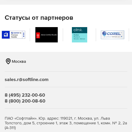
браузерных или гибридных приложений для Android,
iOS или Windows;
Статусы от партнеров
более быстрого и простого модульного тестирования,
обеспечивая высокое качество кода;
повышения производительности труда групп для
разработки корпоративных приложений.
Добавив
Visual Studio Enterprise
для Mac в свою
Москва
подписку, можно заниматься разработкой с помощью
Visual Studio как в Windows, так и в macOS. При
разрабатке мобильных, облачных или веб-приложений,
sales.r@softline.com
появляется возможность организовать эффективную
совместную работу разработчиков с решениями Visual
Studio в Windows и macOS.
8 (495) 232-00-60
8 (800) 200-08-60
ПАО «Софтлайн». Юр. адрес: 119021, г. Москва, ул. Льва
Толстого, дом 5, строение 1, этаж 3, помещение 1, комн. № 2, 2а
(А-311)