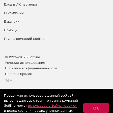
Вход в ЛК партнера
О компании
Вакансии
Помощь
Группа компаний Softline
© 1993—2026 Softline
Условия использования
Политика конфиденциальности
Правила продажи
14+
Продолжая использовать данный веб-сайт,
На информационном ресурсе store.softline.ru применяются
вы соглашаетесь с тем, что группа компаний
рекомендательные технологии
(информационные технологии
Softline может
использовать файлы «cookie»
предоставления информации на основе сбора,
OK
в целях хранения ваших учетных данных,
систематизации и анализа сведений, относящихся к