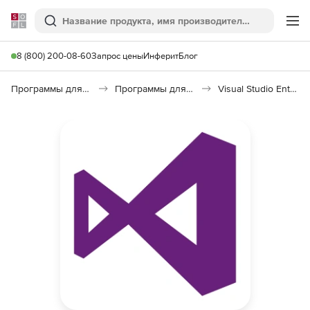
Softline
Поиск
Ме
8 (800) 200-08-60
Запрос цены
Инферит
Блог
Программы для программирования
Программы для разработки ПО
Visual Studio Enterprise