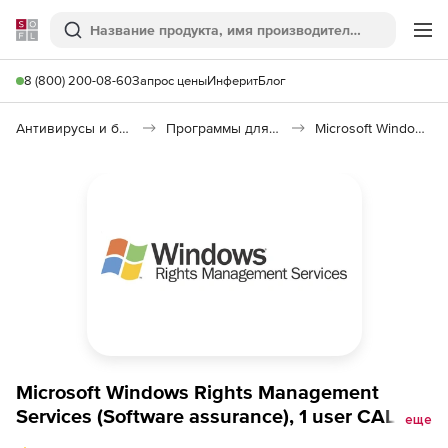
Softline
Поиск
Ме
8 (800) 200-08-60
Запрос цены
Инферит
Блог
Антивирусы и безопасность
Программы для защиты информации
Microsoft Windows Rights Management Services CAL 2022
Microsoft Windows Rights Management
Services (Software assurance), 1 user CAL -
еще
Open Value - level C - additional product, 2