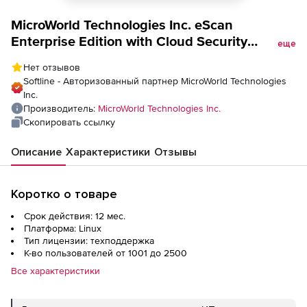
MicroWorld Technologies Inc. eScan
Enterprise Edition with Cloud Security
еще
техподдержка, Maintainance/Renewal для
Нет отзывов
государственных организаций для Linux на
Softline - Авторизованный партнер MicroWorld Technologies
1 год
Inc.
Производитель:
MicroWorld Technologies Inc.
Скопировать ссылку
Описание
Характеристики
Отзывы
Коротко о товаре
Срок действия: 12 мес.
Платформа: Linux
Тип лицензии: техподдержка
К-во пользователей от 1001 до 2500
Все характеристики