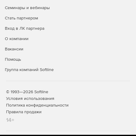
Мгновенное сканирование по запросу. Встроенный
Семинары и вебинары
сканер поддерживает белые списки и тем самым
ускоряет сканирование файлов, папок, памяти,
Стать партнером
реестра, служб и устройств хранения данных.
Процесс сканирования практически не влияет на
Вход в ЛК партнера
производительность ПК. В энергосберегающем
О компании
режиме автоматически определяется, когда ноутбук
работает от аккумулятора, и ограничивается
Вакансии
сканирование по расписанию.
Помощь
Управление исправлениями. Решение позволяет
Группа компаний Softline
управлять критическими исправлениями eScan
MicroWorld и Microsoft для установки новейших патчей
на всех клиентах в сети
© 1993—2026 Softline
Условия использования
Политика конфиденциальности
Правила продажи
14+