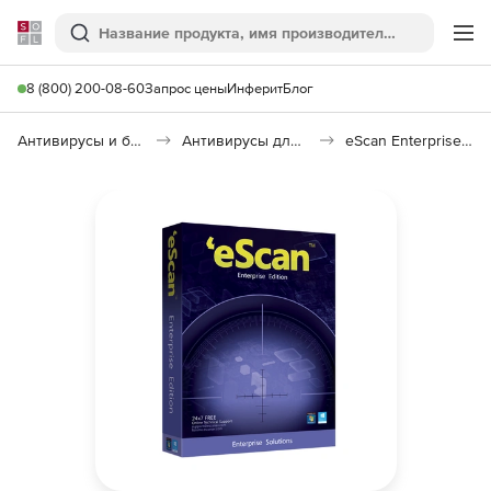
Softline
Поиск
Ме
8 (800) 200-08-60
Запрос цены
Инферит
Блог
Антивирусы и безопасность
Антивирусы для организаций
eScan Enterprise Edition with Cloud Security