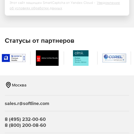
серверами и клиентами для блокирования атак типа
Этот сайт защищен SmartCaptcha от Yandex Cloud -
Уведомление
об условиях обработки данных
«человек посередине». Консоль eScan Management
Console (EMC) позволяет сетевым администраторам
запускать и контролировать обновление
антивирусных и антиспам-баз, активацию лицензий,
установку и обновлению eScan, включение и
отключение программных модулей, удаление другого
Статусы от партнеров
антивирусного ПО, соблюдение комплексных политик
информационной безопасности.
Информационная панель. Предоставляет
администраторам данные, в т. ч. в виде графиков, о
состоянии управляемых клиентов: о развертывании
антивирусной защиты, о статусе защиты и о
Москва
статистике вирусных инцидентов.
Управление съемными носителями. Администраторы
sales.r@softline.com
могут назначать права доступа к подключаемым
устройствам, таким как CD-ROM и карты памяти USB, и
ограничивать использование определенных
8 (495) 232-00-60
приложений на компьютерах сотрудников.
8 (800) 200-08-60