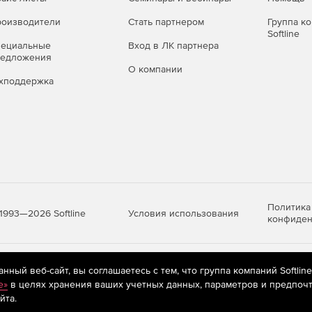
оизводители
Стать партнером
Группа к
Softline
пециальные
Вход в ЛК партнера
редложения
О компании
хподдержка
Политика
Условия использования
1993—2026 Softline
конфиден
яются
рекомендательные технологии
(информационные технологии п
ный веб-сайт, вы соглашаетесь с тем, что группа компаний Softlin
предпочтениям пользователей сети «Интернет», находящихся на те
e»
в целях хранения ваших учетных данных, параметров и предпочт
йта.