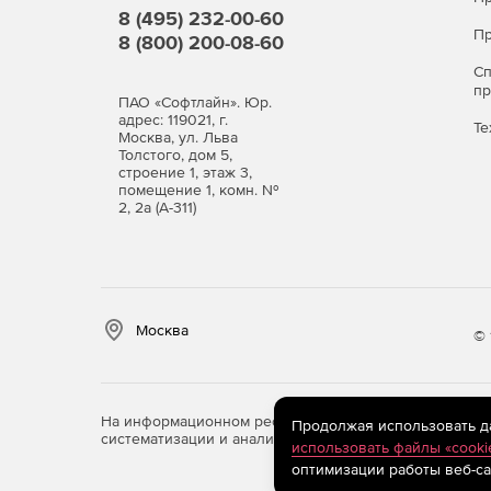
8 (495) 232-00-60
Пр
8 (800) 200-08-60
С
п
ПАО «Софтлайн». Юр.
адрес: 119021, г.
Те
Москва, ул. Льва
Толстого, дом 5,
строение 1, этаж 3,
помещение 1, комн. №
2, 2а (А-311)
Москва
© 
На информационном ресурсе store.softline.ru примен
Продолжая использовать дан
систематизации и анализа сведений, относящихся к 
использовать файлы «cooki
оптимизации работы веб-са