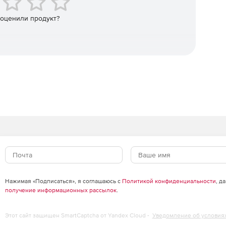
P, LDAP, DNS, RSS, SMS, Jabber, SOAP, WebDAV, JSON,
 оценили продукт?
Нажимая «Подписаться», я соглашаюсь с
Политикой конфиденциальности
, д
получение информационных рассылок
.
Этот сайт защищен SmartCaptcha от Yandex Cloud -
Уведомление об условия