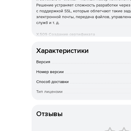
Решение устраняет сложность разработки чере
с поддержкой SSL, которые облегчают такие зад
электронной почты, передача файлов, управлени
служб и т. д.
X.509 Создание сертификата
Расширенные компоненты для создания цифровы
Характеристики
Последние протоколы безопасности
Версия
Полная поддержка TLS 1.3, TLS 1.1, SSL 2.0 и SSL 3
Номер версии
256-битная Strong SSL Security
Способ доставки
Тип лицензии
Построен поверх IP. Используется платформа з
Тип организации
Полностью интегрированные компоненты
Отзывы
Нативные программные компоненты для любой п
Все основные интернет-протоколы