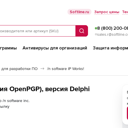
Softline.ru
Запрос цены
Те
8 (800) 200-0
Поиск
sales.r@softline.
ограммы
Антивирусы для организаций
Защита информ
 для разработки ПО
/n software IP Works!
рсия OpenPGP), версия Delphi
/n software inc.
сылку