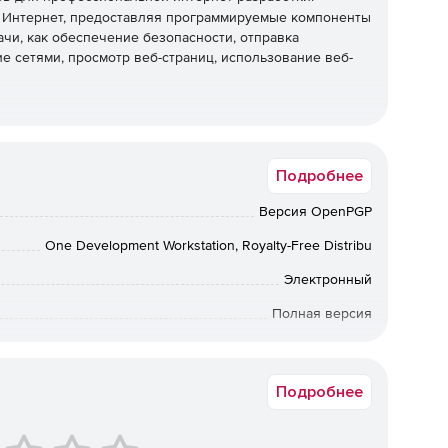
з Интернет, предоставляя программируемые компоненты
ачи, как обеспечение безопасности, отправка
е сетями, просмотр веб-страниц, использование веб-
х сертификатов, проверки и управления.
Подробнее
Версия OpenPGP
.0.
One Development Workstation, Royalty-Free Distribu
Электронный
Полная версия
ащищенной связи SSL.
Коммерческая
Подробнее
оддерживаемой технологии разработки.