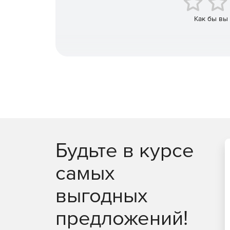
Компоненты для FTP, HTTP, SMTP, ODATA, POP, IMA
Как бы вы
XML и многих других
Будьте в курсе
самых
выгодных
предложений!