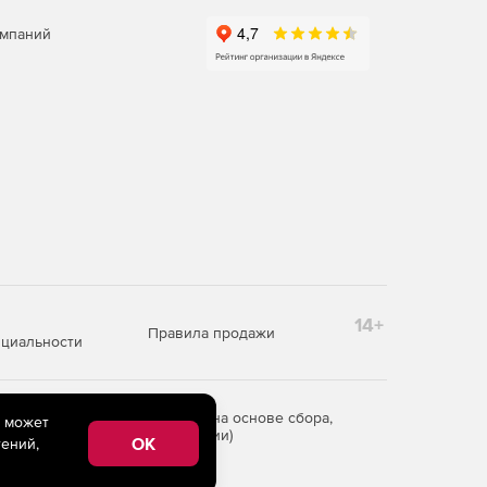
омпаний
14+
Правила продажи
циальности
редоставления информации на основе сбора,
e может
рритории Российской Федерации)
OK
ений,