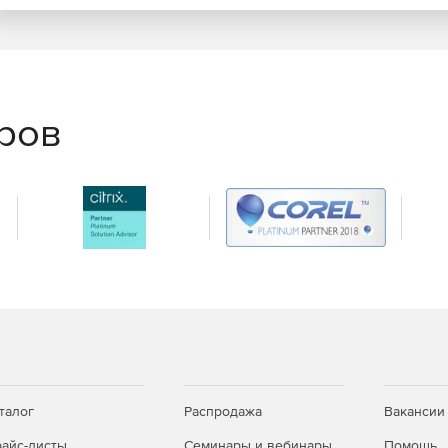
еров
талог
Распродажа
Вакансии
айс-листы
Семинары и вебинары
Помощь