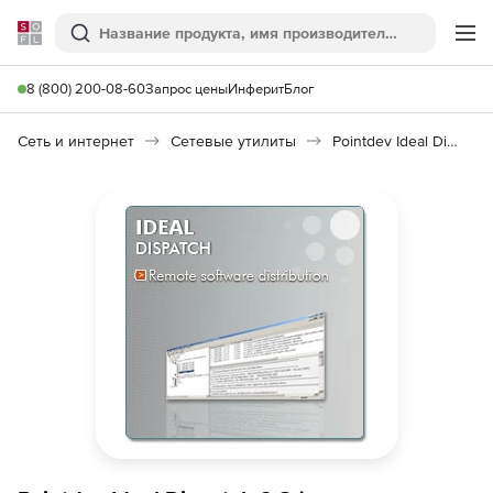
Softline
Поиск
Ме
8 (800) 200-08-60
Запрос цены
Инферит
Блог
Сеть и интернет
Сетевые утилиты
Pointdev Ideal Dispatch