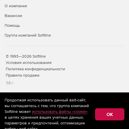
О компании
Вакансии
Помощь
Группа компаний Softline
© 1993—2026 Softline
Условия использования
Политика конфиденциальности
Правила продажи
14+
Продолжая использовать данный веб-сайт,
На информационном ресурсе store.softline.ru применяются
вы соглашаетесь с тем, что группа компаний
рекомендательные технологии
(информационные технологии
Softline может
использовать файлы «cookie»
предоставления информации на основе сбора,
OK
в целях хранения ваших учетных данных,
систематизации и анализа сведений, относящихся к
предпочтениям пользователей сети «Интернет»,
параметров и предпочтений, оптимизации
находящихся на территории Российской Федерации)
работы веб-сайта.