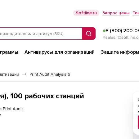
Softline.ru
Запрос цены
Те
8 (800) 200-0
Поиск
sales.r@softline.
ограммы
Антивирусы для организаций
Защита информ
матизации
Print Audit Analysis 6
ия), 100 рабочих станций
 Print Audit
у