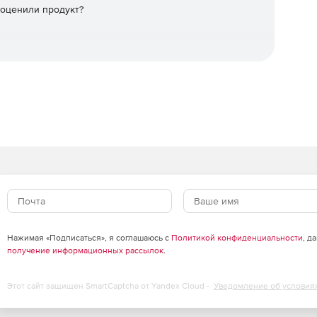
 оценили продукт?
Нажимая «Подписаться», я соглашаюсь с
Политикой конфиденциальности
, д
получение информационных рассылок
.
Этот сайт защищен SmartCaptcha от Yandex Cloud -
Уведомление об условия