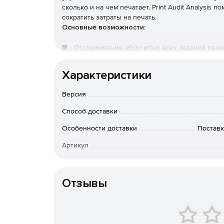
сколько и на чем печатает. Print Audit Analysis
сократить затраты на печать.
Основные возможности:
Отслеживание абсолютно всех заданий печати
Использование наиболее эффективных принт
Характеристики
Генерация развернутых отчетов об эффекти
Версия
участках сети.
Способ доставки
Инвентаризация всех устройств с возможно
Особенности доставки
Поставк
Возможность работы в скрытом режиме.
Артикул
Отзывы