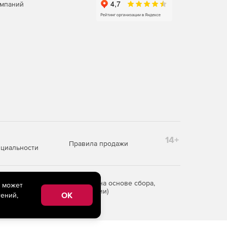
омпаний
14+
Правила продажи
циальности
редоставления информации на основе сбора,
e может
рритории Российской Федерации)
OK
ений,