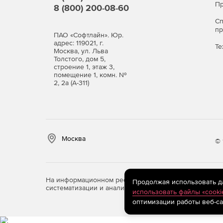
Пр
8 (800) 200-08-60
С
п
ПАО «Софтлайн». Юр.
адрес: 119021, г.
Те
Москва, ул. Льва
Толстого, дом 5,
строение 1, этаж 3,
помещение 1, комн. №
2, 2а (А-311)
Москва
© 
На информационном ресурсе store.softline.ru примен
Продолжая использовать дан
систематизации и анализа сведений, относящихся к 
использовать файлы «cooki
оптимизации работы веб-са