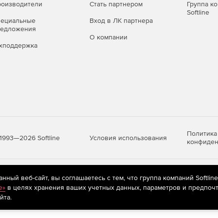
оизводители
Стать партнером
Группа к
Softline
пециальные
Вход в ЛК партнера
редложения
О компании
хподдержка
Политика
Условия использования
1993—2026 Softline
конфиден
яются
рекомендательные технологии
(информационные технологии п
ный веб-сайт, вы соглашаетесь с тем, что группа компаний Softlin
предпочтениям пользователей сети «Интернет», находящихся на те
e»
в целях хранения ваших учетных данных, параметров и предпочт
йта.