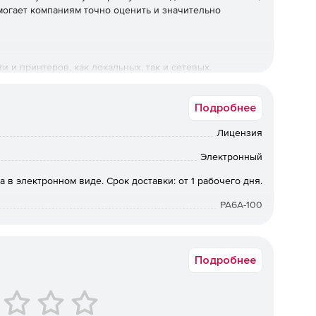
 помогает компаниям точно оценить и значительно
 и принтеров, как локальных, так и сетевых.
еров на 100% их мощности.
Подробнее
вности использования оборудования и уязвимых
Лицензия
Электронный
стью обнаружения несанкционированных принтеров.
а в электронном виде. Срок доставки: от 1 рабочего дня.
PA6A-100
Подробнее