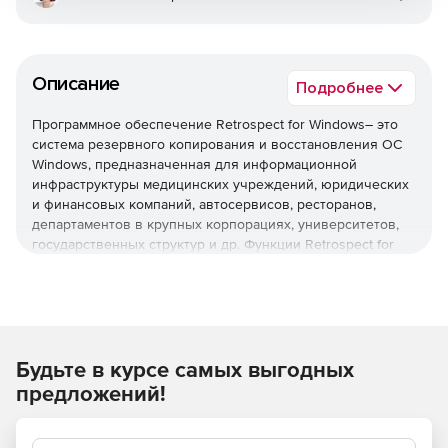
Описание
Подробнее
Программное обеспечение Retrospect for Windows– это
система резервного копирования и восстановления ОС
Windows, предназначенная для информационной
инфраструктуры медицинских учреждений, юридических
и финансовых компаний, автосервисов, ресторанов,
департаментов в крупных корпорациях, университетов,
государственных структур и др. Функции Retrospect for
Windows включают в себя функции создания резервных
копий для локальных и настольных систем,
восстановления до нужного состояния и любой точки во
времени, дедупликации на уровне файлов, интеграции с
VMware, удаленного управление (через устройства на
платформе iOS) резервированием множества серверов и
Будьте в курсе самых выгодных
восстановления системы по запросу конечных
предложений!
пользователей. Поставка Retrospect for Windows
включает в себя подписку на сервис техподдержки
клиентов – организациям не нужно специально выделять