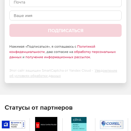
сотрудников для управления данным решением.
Редакции Retrospect for Windows:
ПОДПИСАТЬСЯ
Multi Server
– позволяет защищать любое число
сетевых серверов, настольных ПК и ноутбуков с ОС
Нажимая «Подписаться», я соглашаюсь с
Политикой
конфиденциальности
Windows, Mac и Linux с единого хост-компьютера, где
, даю согласие на
обработку персональных
данных
и
получение информационных рассылок
.
установлено ПО Retrospect. Реализована поддержка
аппаратных дисковых и ленточных хранилищ.
Этот сайт защищен SmartCaptcha от Yandex Cloud -
Уведомление
Single Server
– позволяет защищать один сервер и
об условиях обработки данных
любое число сетевых настольных ПК и ноутбуков с
ОС Windows, Mac и Linux с единого хост-компьютера,
где установлено ПО Retrospect. Организации могут
приобретать дополнительные клиентские лицензии в
целях защиты большего числа сетевых серверов
Статусы от партнеров
Windows, Mac или Linux. Реализована поддержка
аппаратных дисковых и ленточных хранилищ.
Small Business Server
– позволяет защищать до двух