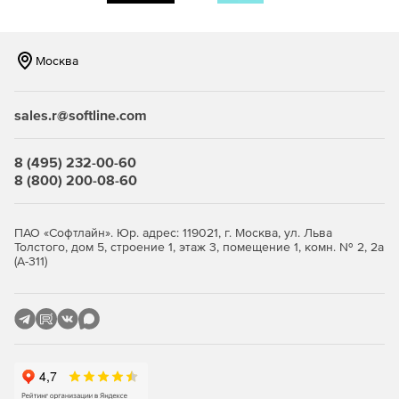
серверов Microsoft Windows Small Business Server
(SBS) и любое число сетевых настольных ПК и
ноутбуков с ОС Windows, Mac и Linux с единого хост-
Москва
компьютера, где установлено ПО Retrospect. Редакция
включает в себя агенты Exchange и SQL Server, а
также поддерживает аппаратные дисковые и
sales.r@softline.com
ленточные хранилища.
Disk-to-Disk
– позволяет защищать один сервер с
8 (495) 232-00-60
помощью логического, сетевого и облачного
8 (800) 200-08-60
дискового хранилища.
Professional 5-Client
– позволяет защищать один не
ПАО «Софтлайн». Юр. адрес: 119021, г. Москва, ул. Льва
серверный настольный ПК Windows и до пяти
Толстого, дом 5, строение 1, этаж 3, помещение 1, комн. № 2, 2а
(А-311)
дополнительных ПК и ноутбуков с ОС Windows, Mac и
Linux.
Простота в использовании и автоматизация
Легкое создание всеобъемлющей и надежной
стратегии резервирования данных.