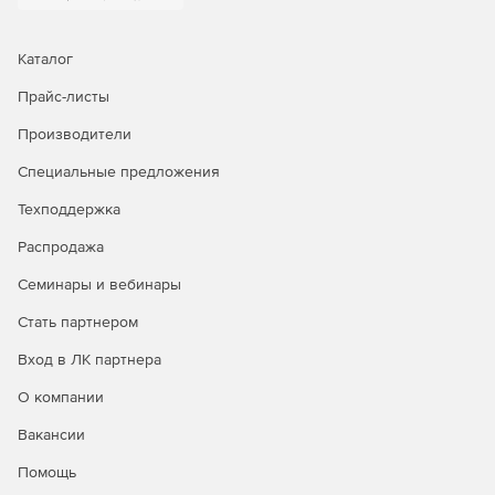
Свободная поддержка смешанных сред Windows/Mac.
Самостоятельное обнаружение новых или не
Каталог
подключенных ранее серверов, ПК и ноутбуков и их
Прайс-листы
приоритетное резервирование.
Производители
Мощность и гибкость
Приложение предоставляет
Специальные предложения
малому и среднему бизнесу функционал и
производительность корпоративного уровня без
Техподдержка
необходимости выделять сотрудников под управление
данным решением.
Распродажа
Гибкое резервирование и восстановление,
Семинары и вебинары
поддержка до 16 одновременных операций.
Стать партнером
Удобное резервное копирование на локальные и
Вход в ЛК партнера
сетевые диски.
О компании
Надежность и безопасность
Retrospect предназначается
Вакансии
для небольших и средних организаций, которые могут
обеспечивать защиту своих данных без существенных
Помощь
затрат.