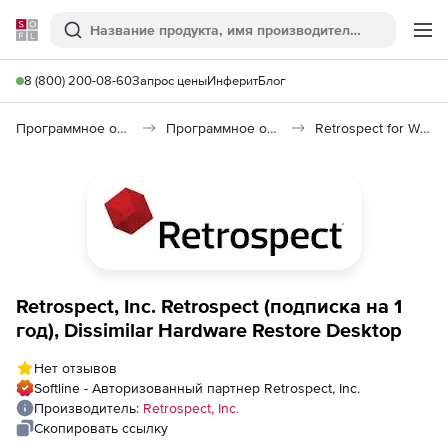
Softline
Поиск
Ме
8 (800) 200-08-60
Запрос цены
Инферит
Блог
Программное обеспечение для работы с файлами и дисками
Программное обеспечение для резервного копирования
Retrospect for Windows
Retrospect, Inc. Retrospect (подписка на 1
год), Dissimilar Hardware Restore Desktop
Нет отзывов
Softline - Авторизованный партнер Retrospect, Inc.
Производитель:
Retrospect, Inc.
Скопировать ссылку