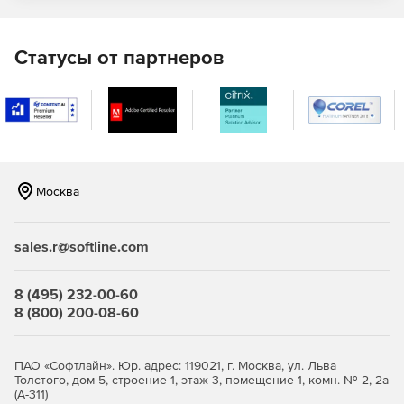
«Живая» миграция виртуальных машин.
Статусы от партнеров
Дискреционная и ролевая модели разграничения
доступа субъектов (пользователей) к объектам
(виртуальные машины, хосты, кластеры, ЦОДы и др.).
Централизованный аудит.
Создание кластеров высокой доступности.
Москва
Мониторинг аппаратного состояния серверов,
входящих в ЦОД. Поддержка работы с
низкоуровневыми интерфейсами управления
sales.r@softline.com
аппаратной платформой (ILO, IPMI и т.п.).
8 (495) 232-00-60
Поддержка современных версий Linux и Windows в
8 (800) 200-08-60
качестве гостевых операционных систем.
Использование клиентских рабочих мест под
ПАО «Софтлайн». Юр. адрес: 119021, г. Москва, ул. Льва
управлением Linux или Windows с минимальными
Толстого, дом 5, строение 1, этаж 3, помещение 1, комн. № 2, 2а
требованиями.
(А-311)