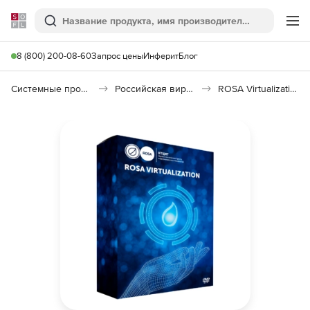
Softline
Поиск
Ме
8 (800) 200-08-60
Запрос цены
Инферит
Блог
Системные программы
Российская виртуализация (Импортозамещение)
ROSA Virtualization