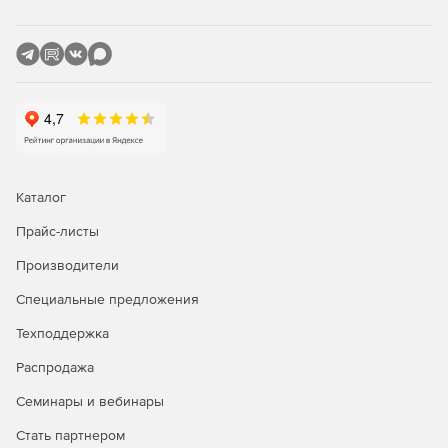
Получение сеанса работы с виртуальной машиной по
протоколу VNC или SPICE.
Поддержка агрегации (логического объединения
портов) сетевых соединений при построении
высокопроизводительной отказоустойчивой сетевой
инфраструктуры.
Создание нескольких сетей и разделение служебного
Каталог
и пользовательского трафика на разные
информационные потоки. Поддерживается VLAN.
Прайс-листы
Установка драйверов паравиртуализации в гостевые
Производители
операционные системы.
Специальные предложения
Современная пакетная база.
Техподдержка
Русскоязычный интерфейс.
Распродажа
Семинары и вебинары
Формирование отчетов
Стать партнером