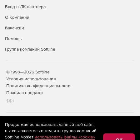
Вход в ЛК партнера
О компании
Вакансии
Помощь
Группа компаний Softline
© 1993—2026 Softline
Условия использования
Политика конфиденциальности
Правила продажи
14+
На информационном ресурсе store.softline.ru применяются
Продолжая использовать данный веб-сайт,
рекомендательные технологии
(информационные технологии
вы соглашаетесь с тем, что группа компаний
предоставления информации на основе сбора,
Softline может
использовать файлы «cookie»
систематизации и анализа сведений, относящихся к