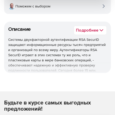
Поможем с выбором
Описание
Подробнее
Системы двухфакторной аутентификации RSA SecurID
защищают информационные ресурсы тысяч предприятий
и организаций по всему миру. Аутентификаторы RSA
SecurID играют в этих системах ту же роль, что и
пластиковые карты в мире банковских операций, -
обеспечивают надежную и эффективную проверку
подлинности пользователей. Сегодня более 15 млн.
человек используют аутентификаторы RSA SecurID для
защищенного подключения к беспроводным и VPN-
сетям, серверам удаленного доступа и межсетевым
экранам, web-приложениям и корпоративным ИТ-
ресурсам. Простота использования и администрирования
систем двухфакторной аутентификации RSA SecurID
Будьте в курсе самых выгодных
создают отличные условия для централизованного
предложений!
управления безопасностью и быстрой окупаемости