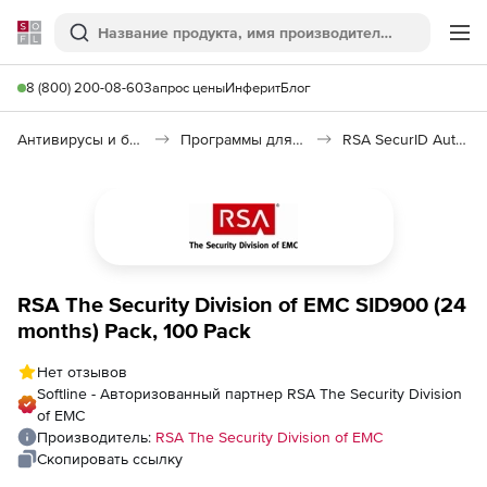
Softline
Поиск
Ме
8 (800) 200-08-60
Запрос цены
Инферит
Блог
Антивирусы и безопасность
Программы для защиты информации
RSA SecurID Authenticator
RSA The Security Division of EMC SID900 (24
months) Pack, 100 Pack
Нет отзывов
Softline - Авторизованный партнер RSA The Security Division
of EMC
Производитель:
RSA The Security Division of EMC
Скопировать ссылку