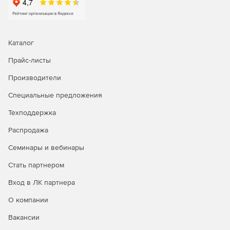
RSA SecurID и вы будет абсолютно в том, что доступ к
электронной почте, беспроводным сетям, системам
удаленного доступа, шлюзам VPN, базам данных,
интранет- и экстранет-приложениям , web-серверам и
Каталог
практически любым другим корпоративным
информационным ресурсам на платформах UNIX и
Прайс-листы
Windows получают только и именно те лица, которым это
Производители
разрешено.
Специальные предложения
Защита инвестиций
Техподдержка
В рамках программы RSA SecurID Ready более 190
Распродажа
ведущих поставщиков межсетевых экранов, серверов
удаленного доступа и систем VPN предлагают решения
Семинары и вебинары
со встроенной поддержкой аутентификации RSA SecurID.
Кроме того, компания RSAC Security выпускает
Стать партнером
программное обеспечение RSA Authentication Agent для
встраивания двухфакторной аутентификации в ведущие
Вход в ЛК партнера
операционные системы и сервера web. Беспрецедентно
О компании
высокий уровень совместимости с программными и
аппаратными решениями сторонних поставщиков
Вакансии
гарантирует надежную защиту инвестиций в системы