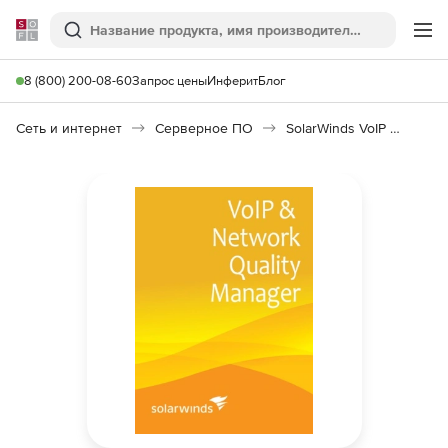
Softline
Поиск
Ме
8 (800) 200-08-60
Запрос цены
Инферит
Блог
Сеть и интернет
Серверное ПО
SolarWinds VoIP and Network Quality Manager 4