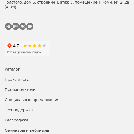
производительности VoIP или WAN.
Толстого, дом 5, строение 1, этаж 3, помещение 1, комн. № 2, 2а
(А-311)
Простое развертывание. Установка и развертывание
продукта занимают менее часа и включают три
простых этапа.
Каталог
Прайс-листы
Производители
Специальные предложения
Техподдержка
Распродажа
Семинары и вебинары