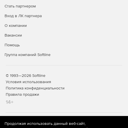
Стать партнером
Вход в ЛК партнера
О компании
Вакансии
Помощь
Группа компаний Softline
© 1993—2026 Softline
Условия использования
Политика конфиденциальности
Правила продажи
14+
На информационном ресурсе store.softline.ru применяются
Продолжая использовать данный веб-сайт,
рекомендательные технологии
(информационные технологии