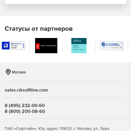
Мониторинг производительности VoIP-звонков.
Продукт отслеживает эффективность VoUP-звонков за
счет анализа подробных записей о вызовах,
генерируемых Cisco CallManager.
Статусы от партнеров
Поиск и фильтрация подробных записей о вызовах.
SolarWinds VoIP and Network Quality Manager
предоставляет функции поиска, фильтрации и
отображения подробных записей о вызовах для
решения возникающих проблем.
Интеллектуальные оповещения о
Москва
производительности VoIP & WAN. Решение дает
возможность конфигурировать интеллектуальные
уведомления, когда превышаются допустимые
sales.r@softline.com
пороговые значения производительности VoIP или
WAN.
8 (495) 232-00-60
Панели управления мониторингом VoIP & WAN.
8 (800) 200-08-60
SolarWinds VoIP and Network Quality Manager
предоставляет единый интуитивно понятный
интерфейс для обзора всех показателей
ПАО «Софтлайн». Юр. адрес: 119021, г. Москва, ул. Льва